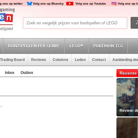
g ons op twitter
Volg ons op Bluesky
Volg ons op Youtube
Volg ons op 
BORDSPELLEN PER GENRE
LEGO®
POKÉMON TCG
Trading Board
Reviews
Columns
Leden
Contact
Aanbieding d
Inbox
Outbox
Recente 
..
Review: d