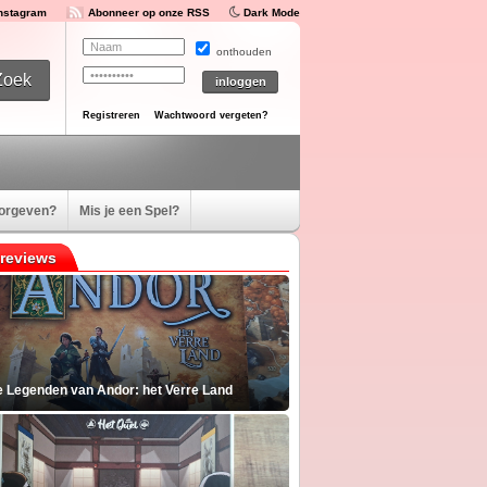
Instagram
Abonneer op onze RSS
Dark Mode
onthouden
Registreren
Wachtwoord vergeten?
oorgeven?
Mis je een Spel?
reviews
e Legenden van Andor: het Verre Land