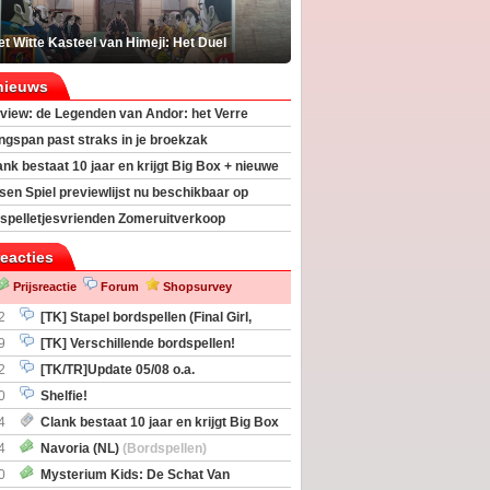
t Witte Kasteel van Himeji: Het Duel
nieuws
view: de Legenden van Andor: het Verre
ngspan past straks in je broekzak
ank bestaat 10 jaar en krijgt Big Box + nieuwe
sen Spiel previewlijst nu beschikbaar op
egeek
spelletjesvrienden Zomeruitverkoop
an start
reacties
Prijsreactie
Forum
Shopsurvey
2
[TK] Stapel bordspellen (Final Girl,
taliation, Zombicide Invader)
9
[TK] Verschillende bordspellen!
2
[TK/TR]Update 05/08 o.a.
gingen, Imperium Horizons, 20 Strong
0
Shelfie!
4
Clank bestaat 10 jaar en krijgt Big Box
itbreiding
4
Navoria (NL)
(Bordspellen)
0
Mysterium Kids: De Schat Van