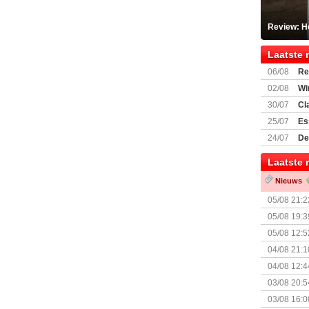
Review: He
Laatste 
06/08
Re
Land
02/08
Wi
30/07
Cl
uitbreiding
25/07
Es
Boardgam
24/07
De
weekend v
Laatste 
Nieuws
05/08 21:2
Nemesis Re
05/08 19:3
05/08 12:5
Prijsverla
04/08 21:1
04/08 12:4
+ nieuwe u
03/08 20:5
03/08 16:0