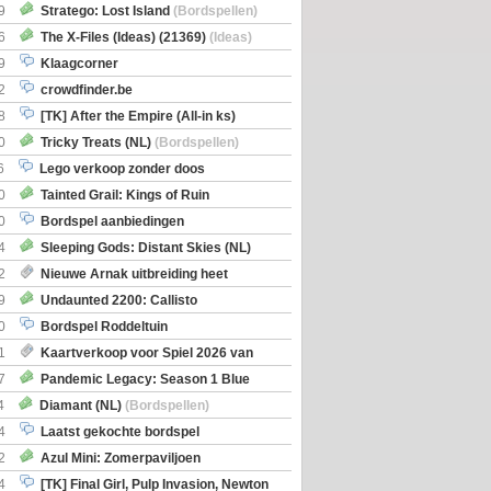
Boe
(Bordspellen)
9
Stratego: Lost Island
(Bordspellen)
6
The X-Files (Ideas) (21369)
(Ideas)
9
Klaagcorner
2
crowdfinder.be
8
[TK] After the Empire (All-in ks)
0
Tricky Treats (NL)
(Bordspellen)
6
Lego verkoop zonder doos
0
Tainted Grail: Kings of Ruin
ng: Wyrd Encounters
(Bordspellen)
0
Bordspel aanbiedingen
4
Sleeping Gods: Distant Skies (NL)
en)
2
Nieuwe Arnak uitbreiding heet
Shipments
9
Undaunted 2200: Callisto
en)
0
Bordspel Roddeltuin
1
Kaartverkoop voor Spiel 2026 van
7
Pandemic Legacy: Season 1 Blue
en)
4
Diamant (NL)
(Bordspellen)
4
Laatst gekochte bordspel
2
Azul Mini: Zomerpaviljoen
en)
4
[TK] Final Girl, Pulp Invasion, Newton