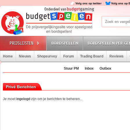
Volg ons op twitter
Volg ons op 
BORDSPELLEN
BORDSPELLEN PER GE
Home
Nieuws
Shopsurvey
Forum
Trading Board
Reviews
Stuur PM
Inbox
Outbox
Privé Berichten
Je moet
ingelogd
zijn om je berichten te beheren...