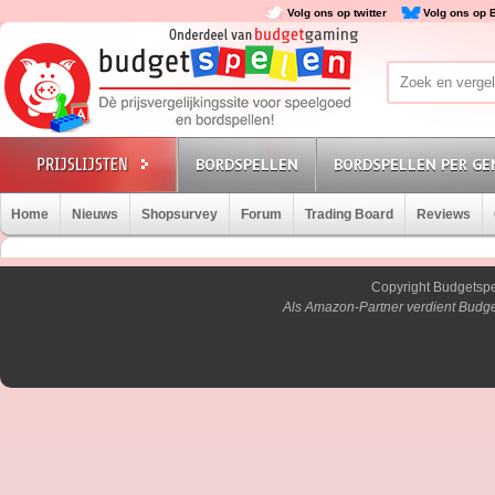
Volg ons op twitter
Volg ons op 
BORDSPELLEN
BORDSPELLEN PER GE
Home
Nieuws
Shopsurvey
Forum
Trading Board
Reviews
Copyright Budgetsp
Als Amazon-Partner verdient Budge