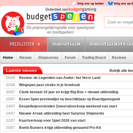
Volg ons op twitter
Volg ons op 
BORDSPELLEN
BORDSPELLEN PER GE
Home
Nieuws
Shopsurvey
Forum
Trading Board
Reviews
Laatste nieuws
Bekijk alle be
06/08
Review: de Legenden van Andor: het Verre Land
02/08
Wingspan past straks in je broekzak
30/07
Clank bestaat 10 jaar en krijgt Big Box + nieuwe uitbreiding
25/07
Essen Spiel previewlijst nu beschikbaar op Boardgamegeek
24/07
Despelletjesvrienden Zomeruitverkoop weekend van start
24/07
Nieuwe Arnak uitbreiding heet Surprise Shipments
22/07
Kaartverkoop voor Spiel 2026 van start
20/07
Bomb Busters krijgt uitbreiding genaamd Pro Kit