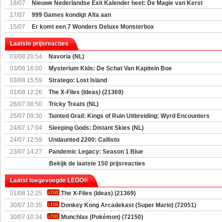
18/07
Nieuwe Nederlandse Exit Kalender heet: De Magie van Kerst
17/07
999 Games kondigt Alta aan
15/07
Er komt een 7 Wonders Deluxe Monsterbox
Laatste prijsreacties
03/08 20:54
Navoria (NL)
03/08 16:00
Mysterium Kids: De Schat Van Kapitein Boe
03/08 15:59
Stratego: Lost Island
01/08 12:26
The X-Files (Ideas) (21369)
26/07 08:50
Tricky Treats (NL)
25/07 09:30
Tainted Grail: Kings of Ruin Uitbreiding: Wyrd Encounters
24/07 17:04
Sleeping Gods: Distant Skies (NL)
24/07 12:59
Undaunted 2200: Callisto
23/07 14:27
Pandemic Legacy: Season 1 Blue
Bekijk de laatste 150 prijsreacties
Laatst toegevoegde LEGO®
01/08 12:25
The X-Files (Ideas) (21369)
30/07 10:35
Donkey Kong Arcadekast (Super Mario) (72051)
30/07 10:34
Munchlax (Pokémon) (72150)