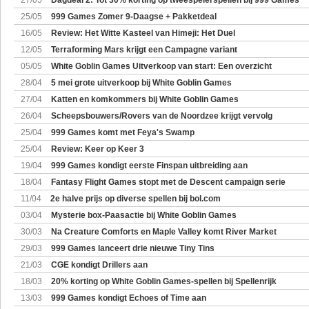
27/05
Dagdeal 2: Tot 30% korting op tweespelerspellen bij 999 Games
25/05
999 Games Zomer 9-Daagse + Pakketdeal
16/05
Review: Het Witte Kasteel van Himeji: Het Duel
12/05
Terraforming Mars krijgt een Campagne variant
05/05
White Goblin Games Uitverkoop van start: Een overzicht
28/04
5 mei grote uitverkoop bij White Goblin Games
27/04
Katten en komkommers bij White Goblin Games
26/04
Scheepsbouwers/Rovers van de Noordzee krijgt vervolg
25/04
999 Games komt met Feya's Swamp
25/04
Review: Keer op Keer 3
19/04
999 Games kondigt eerste Finspan uitbreiding aan
18/04
Fantasy Flight Games stopt met de Descent campaign serie
11/04
2e halve prijs op diverse spellen bij bol.com
03/04
Mysterie box-Paasactie bij White Goblin Games
30/03
Na Creature Comforts en Maple Valley komt River Market
29/03
999 Games lanceert drie nieuwe Tiny Tins
21/03
CGE kondigt Drillers aan
18/03
20% korting op White Goblin Games-spellen bij Spellenrijk
13/03
999 Games kondigt Echoes of Time aan