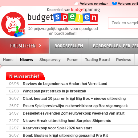
Volg ons op twitter
Volg ons op 
BORDSPELLEN
BORDSPELLEN PER GE
Home
Nieuws
Shopsurvey
Forum
Trading Board
Reviews
Nieuwsarchief
06/08
Review: de Legenden van Andor: het Verre Land
02/08
Wingspan past straks in je broekzak
30/07
Clank bestaat 10 jaar en krijgt Big Box + nieuwe uitbreiding
25/07
Essen Spiel previewlijst nu beschikbaar op Boardgamegeek
24/07
Despelletjesvrienden Zomeruitverkoop weekend van start
24/07
Nieuwe Arnak uitbreiding heet Surprise Shipments
22/07
Kaartverkoop voor Spiel 2026 van start
20/07
Bomb Busters krijgt uitbreiding genaamd Pro Kit