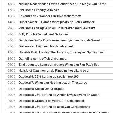
18/07
Nieuwe Nederlandse Exit Kalender heet: De Magie van Kerst
17/07
999 Games kondigt Alta aan
15/07
Er komt een 7 Wonders Deluxe Monsterbox
14/07
Outlet Sale 999 Games vindt plaats op 3 en 4 oktober
29/06
999 Games daagt je uit om in te breken met Gekraakt
28/06
Jolly Dutch 27e titel heet Octobuns
26/06
Derde deel in De Crew serie neemt je mee rond de Wereld
21/06
Dishonored krijgt een bordspelvariant
16/06
Horrible Guild kondigt The Amazing Journey en Spotlight aan
16/06
GameBrewer is officieel niet meer
06/06
Eind augustus komt een nieuwe Wingspan Fan Pack Set
03/06
Na Isle of Cats nemen de Pinguins het eiland over
03/06
Dagdeal 9: 25% korting op spellen top 100
01/06
Dagdeal 7: Wingspan Nesting box en Thesauros
31/05
Dagdeal 6: Koi en Omea Bundel
30/05
Dagdeal 5: 25% korting op Andor, Kwakzalvers en Catan
29/05
Dagdeal 4: Graantje de voorste + Slide bundel
28/05
Dagdeal 3: 25% korting op alles van Carcassonne