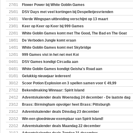
27/01
Flower Power bij White Goblin Games
25/01
DSV Days met veel kortingen bij Despelletjesvrienden
24/01
Vierde Wingspan uitbreiding verschijnt op 13 maart
23/01
Keer op Keer op Keer bij 999 Games
22/01
White Goblin Games komt met The Good, The Bad en The Goat
18/01
De Verboden Jungle komt eraan
14/01
White Goblin Games komt met Skybridge
12/01
999 Games vist in het net met Koi
04/01
DSV Games kondigt Circadia aan
04/01
White Goblin Games kondigt Geisha's Road aan
01/01
Gelukkig nieuwjaar iedereen!
30/12
Scoor Potion Explosion en 3 spellen samen voor € 49,99
27/12
Bekendmaking Winnaar: Spirit Island
24/12
Adventskalender deals Woensdag 24 december - De laatste dag
23/12
Brass: Birmingham opvolger heet Brass: Pittsburgh
23/12
Adventskalender deals Dinsdag 23 december
22/12
Win een gloednieuw exemplaar van Spirit Island!
22/12
Adventskalender deals Maandag 22 december