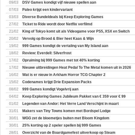
09/03
DSV Games kondigt vijf nieuwe spellen aan
07/03
Paleo krijgt een kindervariant
03/03
Diverse Bundeldeals bij Keep Exploring Games
27/02
Ticket to Ride wordt door Netflix verfilmd
21/02
King of Tokyo komt uit als Videogame voor PS5, XSX en Switch
20/02
Vervolg op Brood & Bier heet Kaas & Wijn
19/02
999 Games kondigt de vertaling van My Island aan
18/02
Review: Everdell: Silverfrost
17/02
Opruiming bij 999 Games met tot 40% korting
17/02
Nieuwe uitbreidingen Heat Pedal To The Metal komen uit in 2026
16/02
Wat is er nieuw in Arkham Horror TCG Chapter 2
15/02
Codenames krijgt Drie Expansion Packs
08/02
999 Games kondigt Vogelvrij aan
04/02
Keep Exploring Games Jubileum Pakket van € 359 voor € 99
01/02
Legenden van Andor: Het Verre Land Verschijnt in maart
31/01
Makers van Tiny Towns komen met Bordspel Lodge
30/01
WGG zet de bloemetjes buiten met Bloom Kingdom
30/01
25% korting op 2 speler spellen bij 999 Games
28/01
Overzicht van de Boardgamefest uitverkoop op Steam