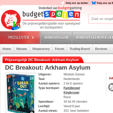
Volg ons op twitter
Volg ons op 
BORDSPELLEN
BORDSPELLEN PER GE
Home
Nieuws
Shopsurvey
Forum
Trading Board
Reviews
Prijsvergelijk DC Breakout: Arkham Asylum
DC Breakout: Arkham Asylum
Uitgever:
Wizkids Games
Jul
Taal:
Nederlands
Aantal spelers:
2 tot 6 spelers
Type bordspel:
Familiespel
Kinderspel
Race
Speelduur:
30 tot 45 minuten
Leeftijd:
Vanaf 8 jaar
Aantal views:
352 keer bekeken