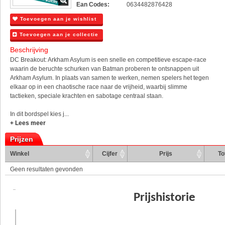
Ean Codes:
0634482876428
Toevoegen aan je wishlist
Toevoegen aan je collectie
Beschrijving
DC Breakout: Arkham Asylum is een snelle en competitieve escape-race
waarin de beruchte schurken van Batman proberen te ontsnappen uit
Arkham Asylum. In plaats van samen te werken, nemen spelers het tegen
elkaar op in een chaotische race naar de vrijheid, waarbij slimme
tactieken, speciale krachten en sabotage centraal staan.
In dit bordspel kies j...
+ Lees meer
Prijzen
Winkel
Cijfer
Prijs
To
Geen resultaten gevonden