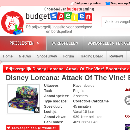
Volg ons op twitter
Volg ons op 
BORDSPELLEN
BORDSPELLEN PER GE
Home
Nieuws
Shopsurvey
Forum
Trading Board
Reviews
Prijsvergelijk Disney Lorcana: Attack Of The Vine! Boosterbox
Disney Lorcana: Attack Of The Vine!
Uitgever:
Ravensburger
Jul
Taal:
Engels
Aantal spelers:
2 spelers
Type bordspel:
Collectible Cardgame
Speelduur:
45 minuten
Leeftijd:
Vanaf 10 jaar
Oo
Aantal views:
939 keer bekeken
Ean Codes:
4050368900463
Toevoegen aan je wishlist