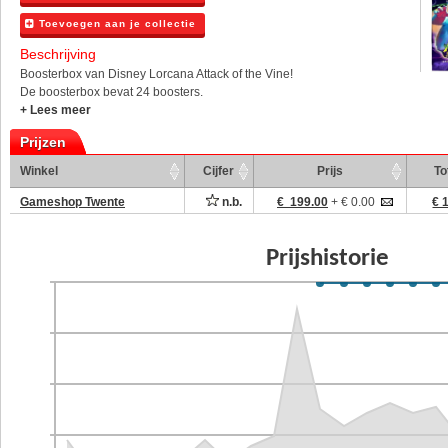
Toevoegen aan je collectie
Beschrijving
Boosterbox van Disney Lorcana Attack of the Vine!
De boosterbox bevat 24 boosters.
+ Lees meer
Prijzen
Winkel
Cijfer
Prijs
To
Gameshop Twente
n.b.
€ 199.00
+ € 0.00
€ 