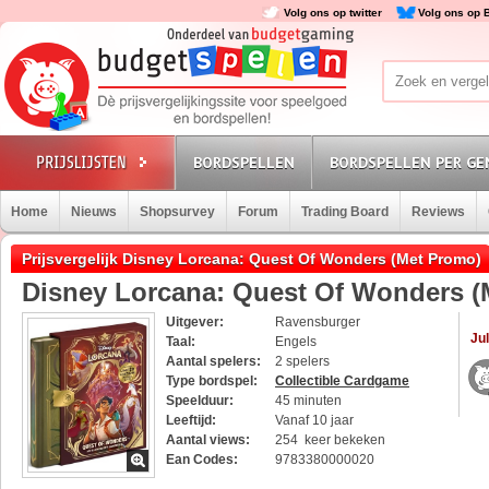
Volg ons op twitter
Volg ons op 
BORDSPELLEN
BORDSPELLEN PER GE
Home
Nieuws
Shopsurvey
Forum
Trading Board
Reviews
Prijsvergelijk Disney Lorcana: Quest Of Wonders (Met Promo)
Disney Lorcana: Quest Of Wonders (
Uitgever:
Ravensburger
Jul
Taal:
Engels
Aantal spelers:
2 spelers
Type bordspel:
Collectible Cardgame
Speelduur:
45 minuten
Leeftijd:
Vanaf 10 jaar
Aantal views:
254 keer bekeken
Ean Codes:
9783380000020