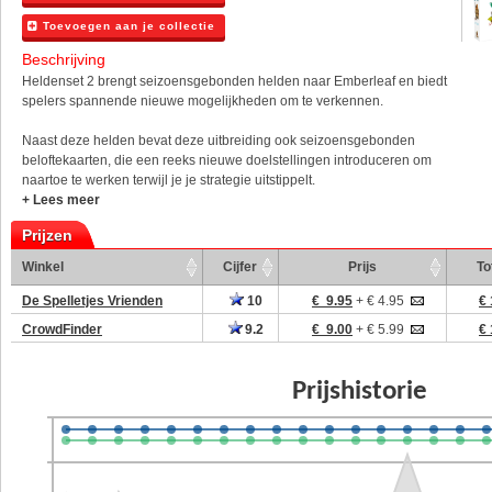
Toevoegen aan je collectie
Beschrijving
Heldenset 2 brengt seizoensgebonden helden naar Emberleaf en biedt
spelers spannende nieuwe mogelijkheden om te verkennen.
Naast deze helden bevat deze uitbreiding ook seizoensgebonden
beloftekaarten, die een reeks nieuwe doelstellingen introduceren om
naartoe te werken terwijl je je strategie uitstippelt.
+ Lees meer
Prijzen
Winkel
Cijfer
Prijs
To
De Spelletjes Vrienden
10
€ 9.95
+ € 4.95
€ 
CrowdFinder
9.2
€ 9.00
+ € 5.99
€ 