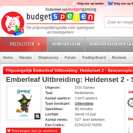
Volg ons op twitter
Volg ons op 
BORDSPELLEN
BORDSPELLEN PER GE
Home
Nieuws
Shopsurvey
Forum
Trading Board
Reviews
Prijsvergelijk Emberleaf Uitbreiding: Heldenset 2 - Seizoensple
Emberleaf Uitbreiding: Heldenset 2 - 
Uitgever:
DSV Games
Jul
Taal:
Nederlands
Aantal spelers:
1 tot 5 spelers
Type bordspel:
Uitbreiding
Speelduur:
90 minuten
Leeftijd:
Vanaf 14 jaar
Oo
Aantal views:
527 keer bekeken
Ean Codes:
6154114279259
Toevoegen aan je wishlist