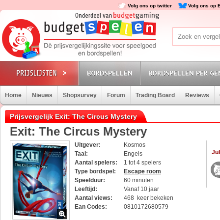
Volg ons op twitter
Volg ons op 
BORDSPELLEN
BORDSPELLEN PER GE
Home
Nieuws
Shopsurvey
Forum
Trading Board
Reviews
Prijsvergelijk Exit: The Circus Mystery
Exit: The Circus Mystery
Uitgever:
Kosmos
Jul
Taal:
Engels
Aantal spelers:
1 tot 4 spelers
Type bordspel:
Escape room
Speelduur:
60 minuten
Leeftijd:
Vanaf 10 jaar
Aantal views:
468 keer bekeken
Ean Codes:
0810172680579