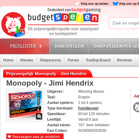
Volg ons op twitter
Volg ons op 
BORDSPELLEN
BORDSPELLEN PER GE
Home
Nieuws
Shopsurvey
Forum
Trading Board
Reviews
Prijsvergelijk Monopoly - Jimi Hendrix
Monopoly - Jimi Hendrix
Uitgever:
Winning Moves
Jul
Taal:
Engels
Aantal spelers:
2 tot 4 spelers
Type bordspel:
Familiespel
Speelduur:
60 tot 120 minuten
Leeftijd:
Vanaf 8 jaar
Aantal views:
787 keer bekeken
Ean Codes:
5036905050036
Toevoegen aan je wishlist