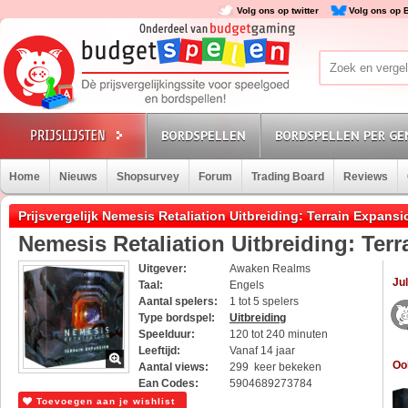
Volg ons op twitter
Volg ons op 
BORDSPELLEN
BORDSPELLEN PER GE
Home
Nieuws
Shopsurvey
Forum
Trading Board
Reviews
Prijsvergelijk Nemesis Retaliation Uitbreiding: Terrain Expansi
Nemesis Retaliation Uitbreiding: Ter
Uitgever:
Awaken Realms
Jul
Taal:
Engels
Aantal spelers:
1 tot 5 spelers
Type bordspel:
Uitbreiding
Speelduur:
120 tot 240 minuten
Leeftijd:
Vanaf 14 jaar
Oo
Aantal views:
299 keer bekeken
Ean Codes:
5904689273784
Toevoegen aan je wishlist