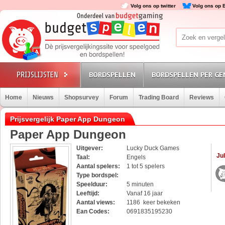
Volg ons op twitter
Volg ons op 
BORDSPELLEN
BORDSPELLEN PER GE
Home
Nieuws
Shopsurvey
Forum
Trading Board
Reviews
Prijsvergelijk Paper App Dungeon
Paper App Dungeon
Uitgever:
Lucky Duck Games
Jul
Taal:
Engels
Aantal spelers:
1 tot 5 spelers
Type bordspel:
Speelduur:
5 minuten
Leeftijd:
Vanaf 16 jaar
Aantal views:
1186 keer bekeken
Ean Codes:
0691835195230