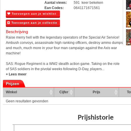
Aantal views:
591 keer bekeken
Ean Codes:
0641171671561
Toevoegen aan je wishlist
Toevoegen aan je collectie
Beschrijving
Raise merry hell with the legendary operators of the Special Air Service!
Ambush convoys, assassinate high ranking officers, destroy ammo dumps
and much, much more in your four man campaign against the Axis war
machine!
SAS: Rogue Regiment is a WW2 stealth action game. Taking on the role
of SAS soldiers in the pivotal weeks following D-Day, players...
+ Lees meer
Prijzen
Winkel
Cijfer
Prijs
To
Geen resultaten gevonden