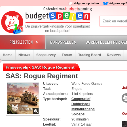
Volg ons op twitter
Volg ons op 
BORDSPELLEN
BORDSPELLEN PER GE
Home
Nieuws
Shopsurvey
Forum
Trading Board
Reviews
Prijsvergelijk SAS: Rogue Regiment
SAS: Rogue Regiment
Uitgever:
World Forge Games
Jul
Taal:
Engels
Aantal spelers:
1 tot 4 spelers
Type bordspel:
Cooperatief
Dobbelspel
Miniaturenspel
Oo
Solospel
Speelduur:
90 minuten
Leeftijd:
Vanaf 14 jaar