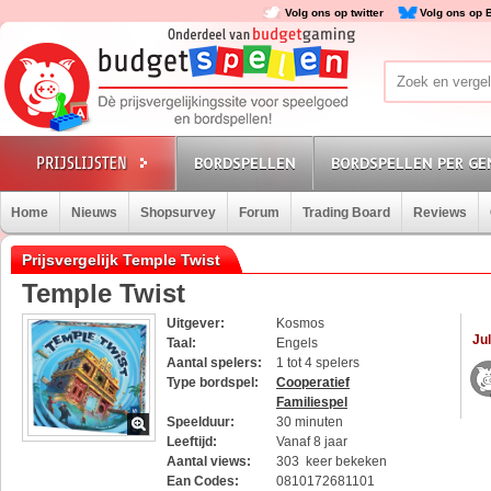
Volg ons op twitter
Volg ons op 
BORDSPELLEN
BORDSPELLEN PER GE
Home
Nieuws
Shopsurvey
Forum
Trading Board
Reviews
Prijsvergelijk Temple Twist
Temple Twist
Uitgever:
Kosmos
Jul
Taal:
Engels
Aantal spelers:
1 tot 4 spelers
Type bordspel:
Cooperatief
Familiespel
Speelduur:
30 minuten
Leeftijd:
Vanaf 8 jaar
Aantal views:
303 keer bekeken
Ean Codes:
0810172681101