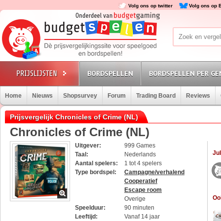
Volg ons op twitter
Volg ons op 
BORDSPELLEN
BORDSPELLEN PER GE
Home
Nieuws
Shopsurvey
Forum
Trading Board
Reviews
Prijsvergelijk Chronicles of Crime (NL)
Chronicles of Crime (NL)
Uitgever:
999 Games
Jul
Taal:
Nederlands
Aantal spelers:
1 tot 4 spelers
Type bordspel:
Campagne/verhalend
Cooperatief
Escape room
Oo
Overige
Speelduur:
90 minuten
Leeftijd:
Vanaf 14 jaar