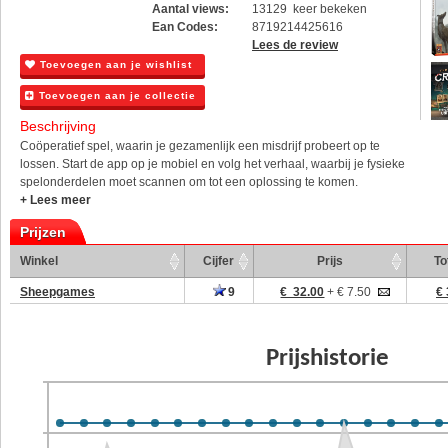
Aantal views:
13129 keer bekeken
Ean Codes:
8719214425616
Lees de review
Toevoegen aan je wishlist
Toevoegen aan je collectie
Beschrijving
Coöperatief spel, waarin je gezamenlijk een misdrijf probeert op te
lossen. Start de app op je mobiel en volg het verhaal, waarbij je fysieke
spelonderdelen moet scannen om tot een oplossing te komen.
+ Lees meer
Prijzen
Winkel
Cijfer
Prijs
To
Sheepgames
9
€ 32.00
+ € 7.50
€ 