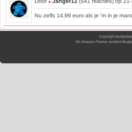
Door
Janger12
(541 reacties) op 21
Nu zelfs 14,99 euro als je 'm in je man
Copyright Budgetsp
Als Amazon-Partner verdient Budge