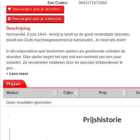
Ean Codes:
0641171671684
Toevoegen aan je wishlist
Toevoegen aan je collectie
Beschrijving
Normandië, 6 juni 1944 - terwijl je landt op de goed verdedigde stranden,
doodt een Duits machinegeweernest je kameraden. Je moet iets doen!
In dit coöperatieve spel bestormen spelers als geallieerde soldaten de
stranden. Elke speler begint het spel met een eenheid van een paar
soldaten. Ze verzamelen middelen door de speciale dobbelstenen te
goo...
+ Lees meer
Prijzen
Winkel
Cijfer
Prijs
To
Geen resultaten gevonden