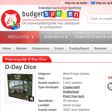
Volg ons op twitter
Volg ons op 
BORDSPELLEN
BORDSPELLEN PER GE
Home
Nieuws
Shopsurvey
Forum
Trading Board
Reviews
Prijsvergelijk D-Day Dice
D-Day Dice
Uitgever:
Word Forge Games
Jul
Taal:
Engels
Aantal spelers:
1 tot 5 spelers
Type bordspel:
Cooperatief
Dobbelspel
Push Your luck
Speelduur:
45 minuten
Leeftijd:
Vanaf 10 jaar
Aantal views:
3032 keer bekeken