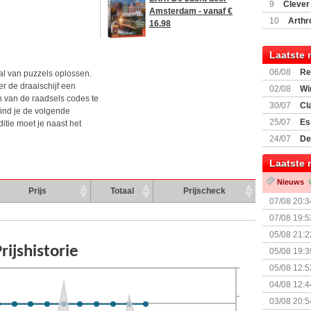
(77059)
(I
9
Clever
Amsterdam - vanaf €
10
Arthr
16.98
Laatste 
06/08
Re
tal van puzzels oplossen.
Land
er de draaischijf een
02/08
Wi
n van de raadsels codes te
30/07
Cl
vind je de volgende
uitbreiding
25/07
Es
itie moet je naast het
Boardgam
24/07
De
weekend v
Laatste 
Nieuws
Prijs
Totaal
Prijscheck
07/08 20:3
07/08 19:5
05/08 21:2
Nemesis Re
05/08 19:3
05/08 12:5
Prijsverla
04/08 12:4
+ nieuwe u
03/08 20:5