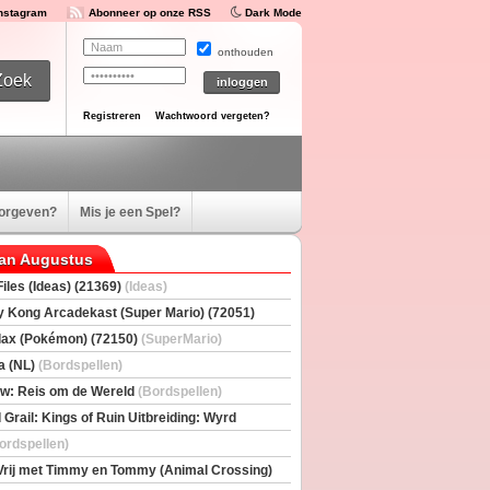
Instagram
Abonneer op onze RSS
Dark Mode
onthouden
Registreren
Wachtwoord vergeten?
oorgeven?
Mis je een Spel?
van Augustus
iles (Ideas) (21369)
(Ideas)
 Kong Arcadekast (Super Mario) (72051)
io)
ax (Pokémon) (72150)
(SuperMario)
a (NL)
(Bordspellen)
w: Reis om de Wereld
(Bordspellen)
 Grail: Kings of Ruin Uitbreiding: Wyrd
rs
(Bordspellen)
ordspellen)
Vrij met Timmy en Tommy (Animal Crossing)