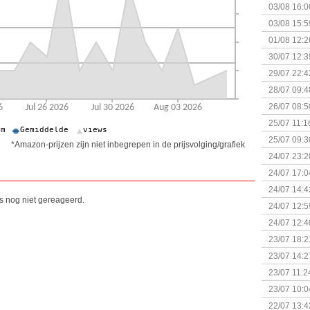
03/08 16:0
Kapitein 
03/08 15:5
01/08 12:2
30/07 12:3
29/07 22:4
28/07 09:4
26/07 08:5
25/07 11:1
25/07 09:3
*Amazon-prijzen zijn niet inbegrepen in de prijsvolging/grafiek
Uitbreidi
24/07 23:2
24/07 17:0
(Bordspell
24/07 14:4
is nog niet gereageerd.
Surprise 
24/07 12:5
(Bordspell
24/07 12:4
23/07 18:2
start
23/07 14:2
(Bordspell
23/07 11:2
23/07 10:0
22/07 13:4