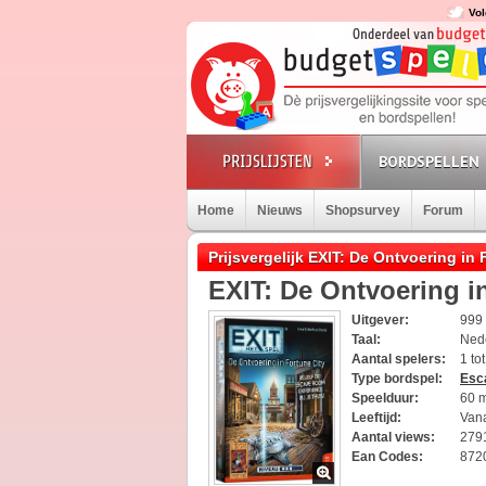
Vol
BORDSPELLEN
Home
Nieuws
Shopsurvey
Forum
Prijsvergelijk EXIT: De Ontvoering in 
EXIT: De Ontvoering i
Uitgever:
999
Taal:
Ned
Aantal spelers:
1 to
Type bordspel:
Esc
Speelduur:
60 
Leeftijd:
Vana
Aantal views:
279
Ean Codes:
872