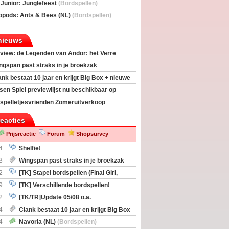
deas)
 Junior: Junglefeest
(Bordspellen)
opods: Ants & Bees (NL)
(Bordspellen)
nieuws
view: de Legenden van Andor: het Verre
ngspan past straks in je broekzak
ank bestaat 10 jaar en krijgt Big Box + nieuwe
sen Spiel previewlijst nu beschikbaar op
egeek
spelletjesvrienden Zomeruitverkoop
an start
reacties
Prijsreactie
Forum
Shopsurvey
4
Shelfie!
3
Wingspan past straks in je broekzak
2
[TK] Stapel bordspellen (Final Girl,
taliation, Zombicide Invader)
9
[TK] Verschillende bordspellen!
2
[TK/TR]Update 05/08 o.a.
gingen, Imperium Horizons, 20 Strong
4
Clank bestaat 10 jaar en krijgt Big Box
itbreiding
4
Navoria (NL)
(Bordspellen)