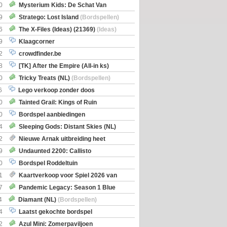
0
Mysterium Kids: De Schat Van
Boe
(Bordspellen)
9
Stratego: Lost Island
(Bordspellen)
6
The X-Files (Ideas) (21369)
(Ideas)
9
Klaagcorner
2
crowdfinder.be
8
[TK] After the Empire (All-in ks)
0
Tricky Treats (NL)
(Bordspellen)
6
Lego verkoop zonder doos
0
Tainted Grail: Kings of Ruin
ng: Wyrd Encounters
(Bordspellen)
0
Bordspel aanbiedingen
4
Sleeping Gods: Distant Skies (NL)
en)
2
Nieuwe Arnak uitbreiding heet
Shipments
9
Undaunted 2200: Callisto
en)
0
Bordspel Roddeltuin
1
Kaartverkoop voor Spiel 2026 van
7
Pandemic Legacy: Season 1 Blue
en)
4
Diamant (NL)
(Bordspellen)
4
Laatst gekochte bordspel
2
Azul Mini: Zomerpaviljoen