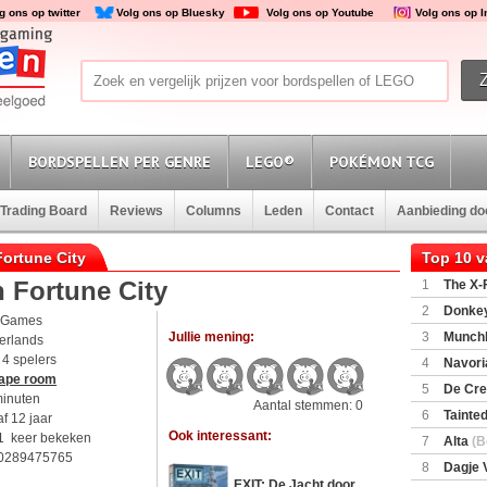
g ons op twitter
Volg ons op Bluesky
Volg ons op Youtube
Volg ons op 
BORDSPELLEN PER GENRE
LEGO®
POKÉMON TCG
Trading Board
Reviews
Columns
Leden
Contact
Aanbieding d
Fortune City
Top 10 
n Fortune City
1
The X-F
2
Donkey
 Games
(SuperMar
Jullie mening:
3
Munchl
erlands
t 4 spelers
4
Navori
ape room
5
De Cre
minuten
Aantal stemmen: 0
6
Tainted
f 12 jaar
Encounte
Ook interessant:
1 keer bekeken
7
Alta
(B
0289475765
8
Dagje 
EXIT: De Jacht door