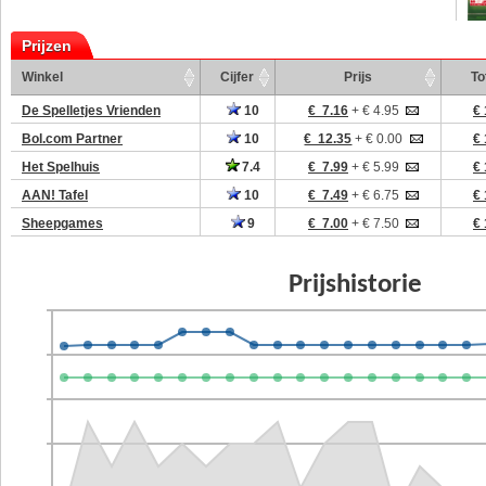
Prijzen
Winkel
Cijfer
Prijs
To
De Spelletjes Vrienden
10
€ 7.16
+ € 4.95
€ 
Bol.com Partner
10
€ 12.35
+ € 0.00
€ 
Het Spelhuis
7.4
€ 7.99
+ € 5.99
€ 
AAN! Tafel
10
€ 7.49
+ € 6.75
€ 
Sheepgames
9
€ 7.00
+ € 7.50
€ 