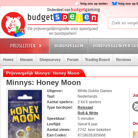
Volg ons op twitter
Volg ons op 
BORDSPELLEN
BORDSPELLEN PER GE
Home
Nieuws
Shopsurvey
Forum
Trading Board
Reviews
Prijsvergelijk Minnys: Honey Moon
Minnys: Honey Moon
Uitgever:
White Goblin Games
Jul
Taal:
Nederlands
Aantal spelers:
2 tot 6 spelers
Type bordspel:
Reisspel
Roll & Write
Speelduur:
5 minuten
Oo
Leeftijd:
Vanaf 8 jaar
Aantal views:
2742 keer bekeken
Ean Codes:
8718026305666