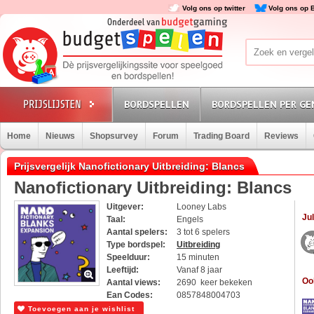
Volg ons op twitter
Volg ons op 
BORDSPELLEN
BORDSPELLEN PER GE
Home
Nieuws
Shopsurvey
Forum
Trading Board
Reviews
Prijsvergelijk Nanofictionary Uitbreiding: Blancs
Nanofictionary Uitbreiding: Blancs
Uitgever:
Looney Labs
Jul
Taal:
Engels
Aantal spelers:
3 tot 6 spelers
Type bordspel:
Uitbreiding
Speelduur:
15 minuten
Leeftijd:
Vanaf 8 jaar
Oo
Aantal views:
2690 keer bekeken
Ean Codes:
0857848004703
Toevoegen aan je wishlist