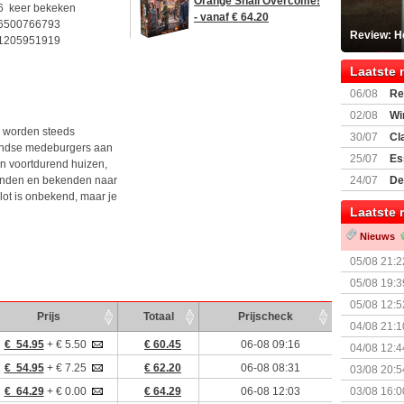
Orange Shall Overcome!
6 keer bekeken
- vanaf € 64.20
6500766793
Review: He
1205951919
Laatste 
06/08
Re
Land
02/08
Wi
n worden steeds
30/07
Cl
landse medeburgers aan
uitbreiding
25/07
Es
 voortdurend huizen,
Boardgam
rienden en bekenden naar
24/07
De
ot is onbekend, maar je
weekend v
Laatste 
Nieuws
05/08 21:2
Nemesis Re
05/08 19:3
05/08 12:5
Prijs
Totaal
Prijscheck
Prijsverla
04/08 21:1
€ 54.95
+ € 5.50
€ 60.45
06-08 09:16
04/08 12:4
+ nieuwe u
€ 54.95
+ € 7.25
€ 62.20
06-08 08:31
03/08 20:5
€ 64.29
+ € 0.00
€ 64.29
06-08 12:03
03/08 16:0