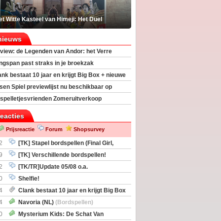
t Witte Kasteel van Himeji: Het Duel
nieuws
view: de Legenden van Andor: het Verre
ngspan past straks in je broekzak
ank bestaat 10 jaar en krijgt Big Box + nieuwe
sen Spiel previewlijst nu beschikbaar op
egeek
spelletjesvrienden Zomeruitverkoop
an start
reacties
Prijsreactie
Forum
Shopsurvey
2
[TK] Stapel bordspellen (Final Girl,
taliation, Zombicide Invader)
9
[TK] Verschillende bordspellen!
2
[TK/TR]Update 05/08 o.a.
gingen, Imperium Horizons, 20 Strong
0
Shelfie!
4
Clank bestaat 10 jaar en krijgt Big Box
itbreiding
4
Navoria (NL)
(Bordspellen)
0
Mysterium Kids: De Schat Van