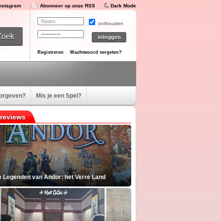
Instagram
Abonneer op onze RSS
Dark Mode
onthouden
Registreren
Wachtwoord vergeten?
oorgeven?
Mis je een Spel?
reviews
e Legenden van Andor: het Verre Land