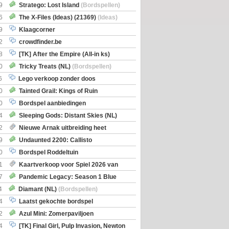
Boe
(Bordspellen)
9
Stratego: Lost Island
(Bordspellen)
6
The X-Files (Ideas) (21369)
(Ideas)
9
Klaagcorner
2
crowdfinder.be
8
[TK] After the Empire (All-in ks)
0
Tricky Treats (NL)
(Bordspellen)
6
Lego verkoop zonder doos
0
Tainted Grail: Kings of Ruin
ng: Wyrd Encounters
(Bordspellen)
0
Bordspel aanbiedingen
4
Sleeping Gods: Distant Skies (NL)
en)
2
Nieuwe Arnak uitbreiding heet
Shipments
9
Undaunted 2200: Callisto
en)
0
Bordspel Roddeltuin
1
Kaartverkoop voor Spiel 2026 van
7
Pandemic Legacy: Season 1 Blue
en)
4
Diamant (NL)
(Bordspellen)
4
Laatst gekochte bordspel
2
Azul Mini: Zomerpaviljoen
en)
4
[TK] Final Girl, Pulp Invasion, Newton