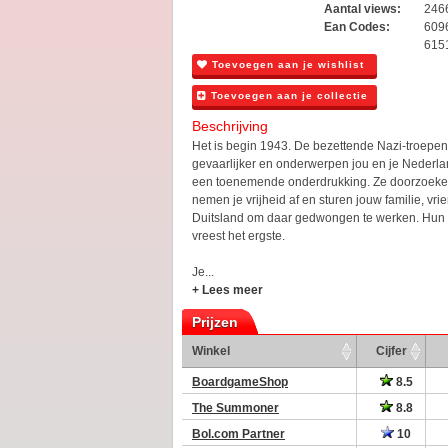
Aantal views:
246
Ean Codes:
609
615
Toevoegen aan je wishlist
Toevoegen aan je collectie
Beschrijving
Het is begin 1943. De bezettende Nazi-troepe
gevaarlijker en onderwerpen jou en je Neder
een toenemende onderdrukking. Ze doorzoeken
nemen je vrijheid af en sturen jouw familie, v
Duitsland om daar gedwongen te werken. Hun l
vreest het ergste.
Je...
+ Lees meer
Prijzen
Winkel
Cijfer
BoardgameShop
8.5
The Summoner
8.8
Bol.com Partner
10