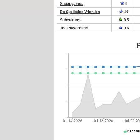
Sheepgames
9
De Spelletjes Vrienden
10
Subcultures
8.5
The Playground
9.6