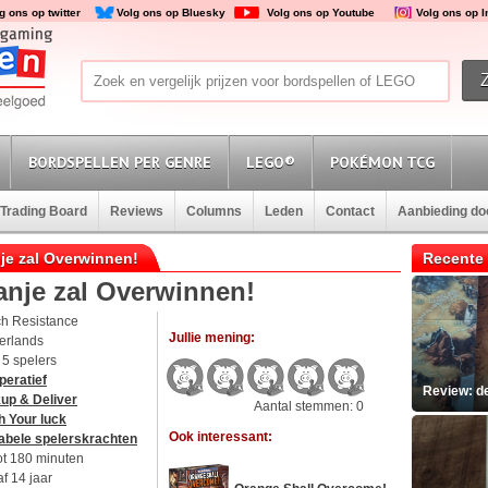
g ons op twitter
Volg ons op Bluesky
Volg ons op Youtube
Volg ons op 
BORDSPELLEN PER GENRE
LEGO®
POKÉMON TCG
Trading Board
Reviews
Columns
Leden
Contact
Aanbieding d
nje zal Overwinnen!
Recente 
anje zal Overwinnen!
ch Resistance
Jullie mening:
erlands
t 5 spelers
peratief
Review: d
up & Deliver
Aantal stemmen: 0
h Your luck
Ook interessant:
abele spelerskrachten
ot 180 minuten
f 14 jaar