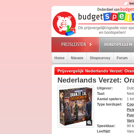
Vol
BORDSPELLEN
Home
Nieuws
Shopsurvey
Forum
Prijsvergelijk Nederlands Verzet: Ora
Nederlands Verzet: Or
Uitgever:
Dut
Taal:
Ned
Aantal spelers:
1 to
Type bordspel:
Coo
Pick
Pus
Vari
Speelduur:
90 t
Leeftijd:
Vana