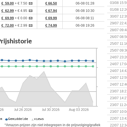
Kapitein 
03/08 15:5
€ 59.00
+ € 7.50
€ 66.50
06-08 01:28
01/08 12:2
€ 62.99
+ € 4.95
€ 67.94
06-08 10:30
30/07 12:3
€ 69.99
+ € 0.00
€ 69.99
06-08 08:11
29/07 22:4
€ 72.00
+ € 2.99
€ 74.99
06-08 19:26
28/07 09:4
26/07 08:5
25/07 11:1
25/07 09:3
Uitbreidi
24/07 23:2
24/07 17:0
(Bordspell
24/07 14:4
Surprise 
24/07 12:5
(Bordspell
24/07 12:4
23/07 18:2
start
23/07 14:2
(Bordspell
23/07 11:2
23/07 10:0
22/07 13:4
(Bordspell
*Amazon-prijzen zijn niet inbegrepen in de prijsvolging/grafiek
22/07 12:3