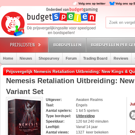
Volg ons op twitter
Volg ons op 
BORDSPELLEN
BORDSPELLEN PER GE
Home
Nieuws
Shopsurvey
Forum
Trading Board
Reviews
Prijsvergelijk Nemesis Retaliation Uitbreiding: New Kings & Qu
Nemesis Retaliation Uitbreiding: Ne
Variant Set
Uitgever:
Awaken Realms
Jul
Taal:
Engels
Aantal spelers:
1 tot 5 spelers
Type bordspel:
Uitbreiding
Speelduur:
120 tot 240 minuten
Leeftijd:
Vanaf 14 jaar
Oo
Aantal views:
1327 keer bekeken