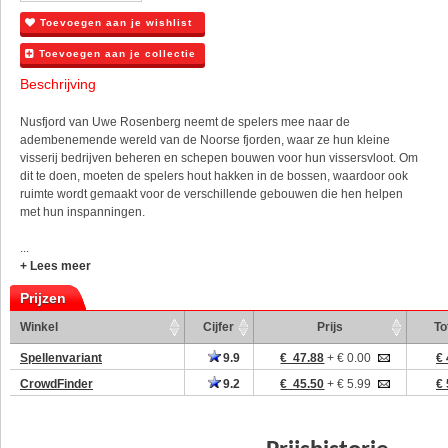
Toevoegen aan je wishlist
Toevoegen aan je collectie
Beschrijving
Nusfjord van Uwe Rosenberg neemt de spelers mee naar de
adembenemende wereld van de Noorse fjorden, waar ze hun kleine
visserij bedrijven beheren en schepen bouwen voor hun vissersvloot. Om
dit te doen, moeten de spelers hout hakken in de bossen, waardoor ook
ruimte wordt gemaakt voor de verschillende gebouwen die hen helpen
met hun inspanningen.
...
+ Lees meer
Prijzen
Winkel
Cijfer
Prijs
To
Spellenvariant
9.9
€ 47.88
+ € 0.00
€ 
CrowdFinder
9.2
€ 45.50
+ € 5.99
€ 