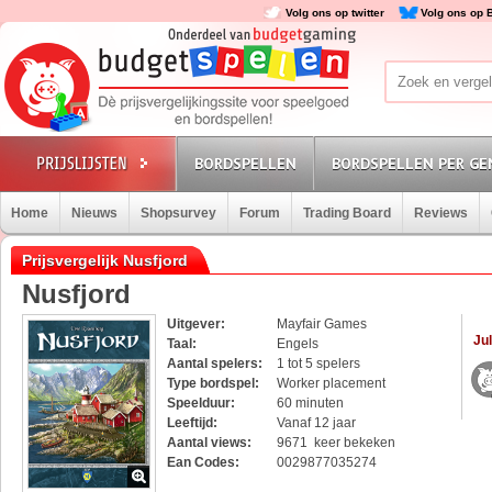
Volg ons op twitter
Volg ons op 
BORDSPELLEN
BORDSPELLEN PER GE
Home
Nieuws
Shopsurvey
Forum
Trading Board
Reviews
Prijsvergelijk Nusfjord
Nusfjord
Uitgever:
Mayfair Games
Jul
Taal:
Engels
Aantal spelers:
1 tot 5 spelers
Type bordspel:
Worker placement
Speelduur:
60 minuten
Leeftijd:
Vanaf 12 jaar
Aantal views:
9671 keer bekeken
Ean Codes:
0029877035274