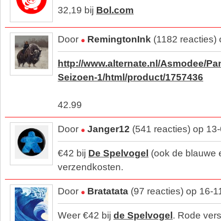
32,19 bij
Bol.com
Door
RemingtonInk
(1182 reacties)
http://www.alternate.nl/Asmodee/P
Seizoen-1/html/product/1757436
42.99
Door
Janger12
(541 reacties) op 13
€42 bij
De Spelvogel
(ook de blauwe ed
verzendkosten.
Door
Bratatata
(97 reacties) op 16-
Weer €42 bij
de Spelvogel
. Rode vers