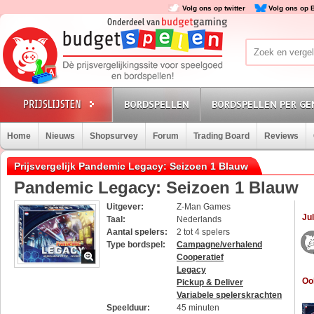
Volg ons op twitter
Volg ons op 
BORDSPELLEN
BORDSPELLEN PER GE
Home
Nieuws
Shopsurvey
Forum
Trading Board
Reviews
Prijsvergelijk Pandemic Legacy: Seizoen 1 Blauw
Pandemic Legacy: Seizoen 1 Blauw
Uitgever:
Z-Man Games
Jul
Taal:
Nederlands
Aantal spelers:
2 tot 4 spelers
Type bordspel:
Campagne/verhalend
Cooperatief
Legacy
Oo
Pickup & Deliver
Variabele spelerskrachten
Speelduur:
45 minuten