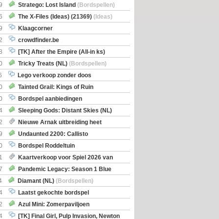
Boe
(Bordspellen)
9
Stratego: Lost Island
(Bordspellen)
6
The X-Files (Ideas) (21369)
(Ideas)
9
Klaagcorner
2
crowdfinder.be
8
[TK] After the Empire (All-in ks)
0
Tricky Treats (NL)
(Bordspellen)
6
Lego verkoop zonder doos
0
Tainted Grail: Kings of Ruin
ng: Wyrd Encounters
(Bordspellen)
0
Bordspel aanbiedingen
4
Sleeping Gods: Distant Skies (NL)
en)
2
Nieuwe Arnak uitbreiding heet
Shipments
9
Undaunted 2200: Callisto
en)
0
Bordspel Roddeltuin
1
Kaartverkoop voor Spiel 2026 van
7
Pandemic Legacy: Season 1 Blue
en)
4
Diamant (NL)
(Bordspellen)
4
Laatst gekochte bordspel
2
Azul Mini: Zomerpaviljoen
en)
4
[TK] Final Girl, Pulp Invasion, Newton