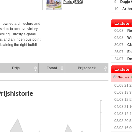
Paris (ENG)
9
Dagje 
(77059)
(I
10
Arthr
Laatste 
 renowned architecture and
tricts to achieve victory.
06/08
Re
iesling Eurostyle-game
Land
02/08
Wi
ns, and an ingenious point
aining the right buildi...
30/07
Cl
uitbreiding
25/07
Es
Boardgam
24/07
De
weekend v
Prijs
Totaal
Prijscheck
Laatste 
Nieuws
05/08 21:2
Nemesis Re
05/08 19:3
05/08 12:5
Prijsverla
04/08 21:1
04/08 12:4
+ nieuwe u
03/08 20:5
03/08 16:0