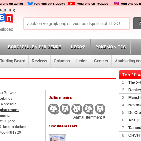
g ons op twitter
Volg ons op Bluesky
Volg ons op Youtube
Volg ons op 
BORDSPELLEN PER GENRE
LEGO®
POKÉMON TCG
Trading Board
Reviews
Columns
Leden
Contact
Aanbieding d
Top 10 
1
The X-F
2
Donkey
e Brewer
(SuperMar
Jullie mening:
3
Munchl
erlands
t 4 spelers
4
Navori
 placement
5
De Cre
minuten
Aantal stemmen: 0
6
Alta
(B
f 10 jaar
Ook interessant:
9 keer bekeken
7
Tainted
7004491820
Encounte
8
Clever