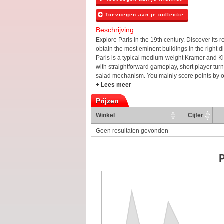
Toevoegen aan je collectie
Beschrijving
Explore Paris in the 19th century. Discover its
obtain the most eminent buildings in the right dis
Paris is a typical medium-weight Kramer and K
with straightforward gameplay, short player tur
salad mechanism. You mainly score points by obt
+ Lees meer
Prijzen
Winkel
Cijfer
Geen resultaten gevonden