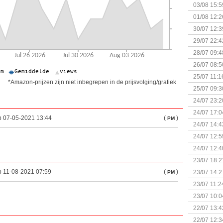
Kapitein 
03/08 15:5
01/08 12:2
30/07 12:3
29/07 22:4
28/07 09:4
26/07 08:5
25/07 11:1
*Amazon-prijzen zijn niet inbegrepen in de prijsvolging/grafiek
25/07 09:3
Uitbreidi
24/07 23:2
24/07 17:0
p 07-05-2021 13:44
(
)
PM
(Bordspell
24/07 14:4
Surprise 
24/07 12:5
(Bordspell
24/07 12:4
23/07 18:2
start
p 11-08-2021 07:59
(
)
23/07 14:2
PM
(Bordspell
23/07 11:2
23/07 10:0
22/07 13:4
(Bordspell
22/07 12:3