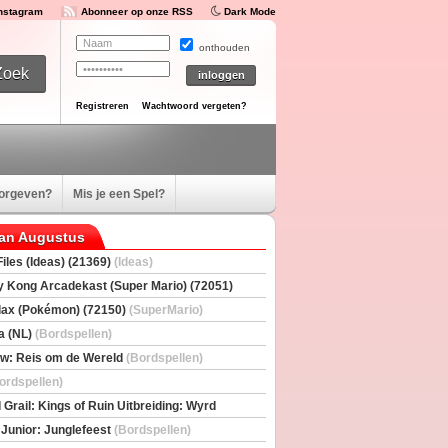
Instagram
Abonneer op onze RSS
Dark Mode
onthouden
Registreren
Wachtwoord vergeten?
oorgeven?
Mis je een Spel?
van Augustus
iles (Ideas) (21369)
(Ideas)
 Kong Arcadekast (Super Mario) (72051)
io)
ax (Pokémon) (72150)
(SuperMario)
a (NL)
(Bordspellen)
w: Reis om de Wereld
(Bordspellen)
ordspellen)
 Grail: Kings of Ruin Uitbreiding: Wyrd
rs
(Bordspellen)
 Junior: Junglefeest
(Bordspellen)