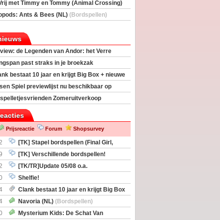
Vrij met Timmy en Tommy (Animal Crossing)
deas)
opods: Ants & Bees (NL)
(Bordspellen)
nieuws
view: de Legenden van Andor: het Verre
ngspan past straks in je broekzak
ank bestaat 10 jaar en krijgt Big Box + nieuwe
sen Spiel previewlijst nu beschikbaar op
egeek
spelletjesvrienden Zomeruitverkoop
an start
reacties
Prijsreactie
Forum
Shopsurvey
2
[TK] Stapel bordspellen (Final Girl,
taliation, Zombicide Invader)
9
[TK] Verschillende bordspellen!
2
[TK/TR]Update 05/08 o.a.
gingen, Imperium Horizons, 20 Strong
0
Shelfie!
4
Clank bestaat 10 jaar en krijgt Big Box
itbreiding
4
Navoria (NL)
(Bordspellen)
0
Mysterium Kids: De Schat Van