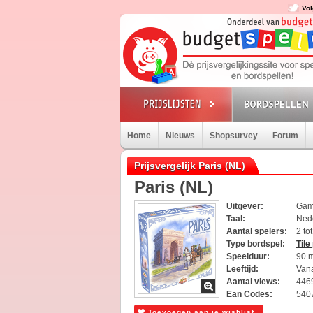
Vol
BORDSPELLEN
Home
Nieuws
Shopsurvey
Forum
Prijsvergelijk Paris (NL)
Paris (NL)
Uitgever:
Gam
Taal:
Ned
Aantal spelers:
2 to
Type bordspel:
Tile
Speelduur:
90 
Leeftijd:
Vana
Aantal views:
446
Ean Codes:
540
Toevoegen aan je wishlist