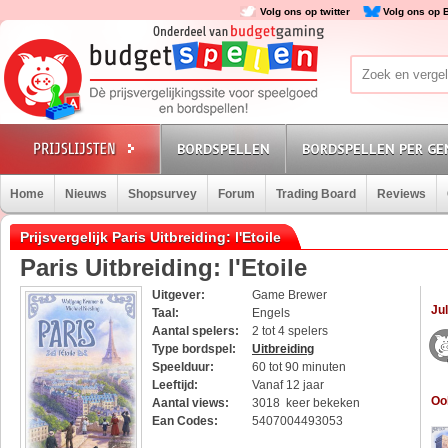
Volg ons op twitter
Volg ons op 
BORDSPELLEN
BORDSPELLEN PER GE
Home
Nieuws
Shopsurvey
Forum
Trading Board
Reviews
Prijsvergelijk Paris Uitbreiding: l'Etoile
Paris Uitbreiding: l'Etoile
Uitgever:
Game Brewer
Jul
Taal:
Engels
Aantal spelers:
2 tot 4 spelers
Type bordspel:
Uitbreiding
Speelduur:
60 tot 90 minuten
Leeftijd:
Vanaf 12 jaar
Oo
Aantal views:
3018 keer bekeken
Ean Codes:
5407004493053