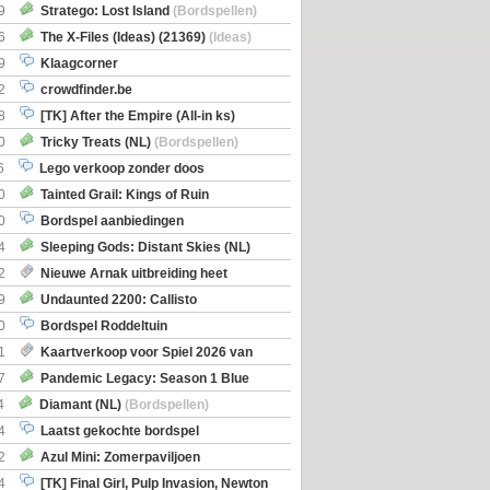
Boe
(Bordspellen)
9
Stratego: Lost Island
(Bordspellen)
6
The X-Files (Ideas) (21369)
(Ideas)
9
Klaagcorner
2
crowdfinder.be
8
[TK] After the Empire (All-in ks)
0
Tricky Treats (NL)
(Bordspellen)
6
Lego verkoop zonder doos
0
Tainted Grail: Kings of Ruin
ng: Wyrd Encounters
(Bordspellen)
0
Bordspel aanbiedingen
4
Sleeping Gods: Distant Skies (NL)
en)
2
Nieuwe Arnak uitbreiding heet
Shipments
9
Undaunted 2200: Callisto
en)
0
Bordspel Roddeltuin
1
Kaartverkoop voor Spiel 2026 van
7
Pandemic Legacy: Season 1 Blue
en)
4
Diamant (NL)
(Bordspellen)
4
Laatst gekochte bordspel
2
Azul Mini: Zomerpaviljoen
en)
4
[TK] Final Girl, Pulp Invasion, Newton