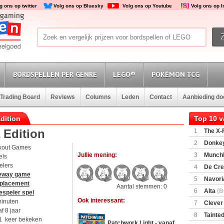
g ons op twitter
Volg ons op Bluesky
Volg ons op Youtube
Volg ons op 
BORDSPELLEN PER GENRE
LEGO®
POKÉMON TCG
Trading Board
Reviews
Columns
Leden
Contact
Aanbieding d
dition
Top 10 
 Edition
1
The X-F
2
Donkey
kout Games
(SuperMar
Jullie mening:
3
Munchl
els
elers
4
De Cre
eway game
5
Navori
 placement
Aantal stemmen: 0
6
Alta
(B
espeler spel
Ook interessant:
minuten
7
Clever
f 8 jaar
8
Tainted
1 keer bekeken
Patchwork Light - vanaf