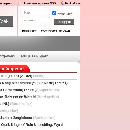
Instagram
Abonneer op onze RSS
Dark Mode
onthouden
Registreren
Wachtwoord vergeten?
oorgeven?
Mis je een Spel?
van Augustus
iles (Ideas) (21369)
(Ideas)
 Kong Arcadekast (Super Mario) (72051)
io)
ax (Pokémon) (72150)
(SuperMario)
w: Reis om de Wereld
(Bordspellen)
a (NL)
(Bordspellen)
ordspellen)
 Junior: Junglefeest
(Bordspellen)
 Grail: Kings of Ruin Uitbreiding: Wyrd