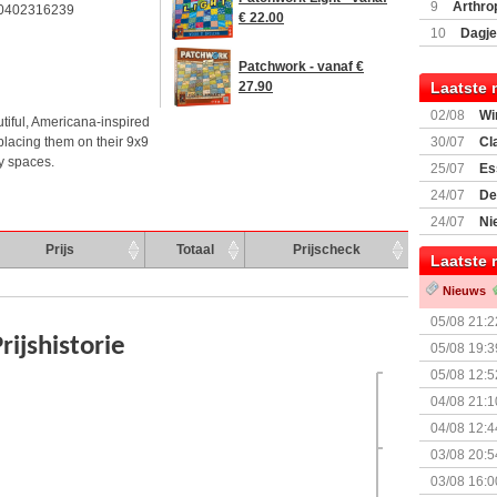
Encounte
9
Arthro
0402316239
€ 22.00
10
Dagje
(77059)
(I
Patchwork - vanaf €
Laatste 
27.90
02/08
Wi
tiful, Americana-inspired
 placing them on their 9x9
30/07
Cl
y spaces.
uitbreiding
25/07
Es
Boardgam
24/07
De
weekend v
24/07
Ni
Shipment
Prijs
Totaal
Prijscheck
Laatste 
Nieuws
05/08 21:2
Nemesis Re
05/08 19:3
05/08 12:5
Prijsverla
04/08 21:1
04/08 12:4
+ nieuwe u
03/08 20:5
03/08 16:0