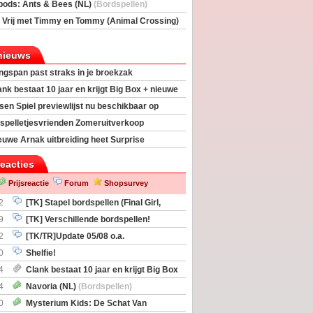
rs
(Bordspellen)
pods: Ants & Bees (NL)
(Bordspellen)
 Vrij met Timmy en Tommy (Animal Crossing)
deas)
nieuws
ngspan past straks in je broekzak
ank bestaat 10 jaar en krijgt Big Box + nieuwe
sen Spiel previewlijst nu beschikbaar op
egeek
spelletjesvrienden Zomeruitverkoop
an start
euwe Arnak uitbreiding heet Surprise
s
reacties
Prijsreactie
Forum
Shopsurvey
2
[TK] Stapel bordspellen (Final Girl,
taliation, Zombicide Invader)
9
[TK] Verschillende bordspellen!
2
[TK/TR]Update 05/08 o.a.
gingen, Imperium Horizons, 20 Strong
0
Shelfie!
4
Clank bestaat 10 jaar en krijgt Big Box
itbreiding
4
Navoria (NL)
(Bordspellen)
0
Mysterium Kids: De Schat Van