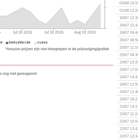
Kapitein 
03/08 15:5
01/08 12:2
30/07 12:3
29/07 22:4
28/07 09:4
26/07 08:5
25/07 11:1
*Amazon-prijzen zijn niet inbegrepen in de prijsvolging/grafiek
25/07 09:3
Uitbreidi
24/07 23:2
24/07 17:0
is nog niet gereageerd.
(Bordspell
24/07 14:4
Surprise 
24/07 12:5
(Bordspell
24/07 12:4
23/07 18:2
start
23/07 14:2
(Bordspell
23/07 11:2
23/07 10:0
22/07 13:4
(Bordspell
22/07 12:3