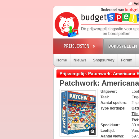
Vol
BORDSPELLEN
Home
Nieuws
Shopsurvey
Forum
Prijsvergelijk Patchwork: Americana E
Patchwork: Americana
Uitgever:
Loo
Taal:
Eng
Aantal spelers:
2 sp
Type bordspel:
Gat
Tile
Twe
Speelduur:
30 
Leeftijd:
Vana
Aantal views:
597