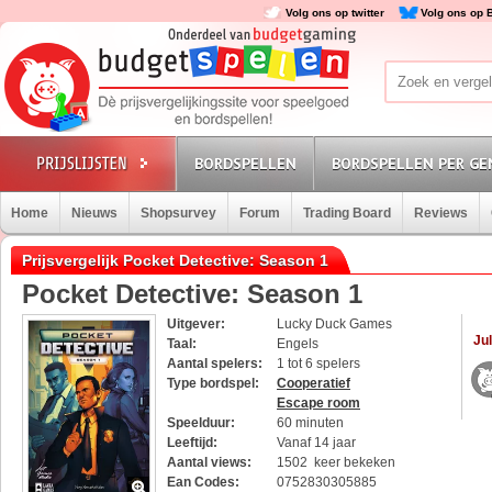
Volg ons op twitter
Volg ons op 
BORDSPELLEN
BORDSPELLEN PER GE
Home
Nieuws
Shopsurvey
Forum
Trading Board
Reviews
Prijsvergelijk Pocket Detective: Season 1
Pocket Detective: Season 1
Uitgever:
Lucky Duck Games
Jul
Taal:
Engels
Aantal spelers:
1 tot 6 spelers
Type bordspel:
Cooperatief
Escape room
Speelduur:
60 minuten
Leeftijd:
Vanaf 14 jaar
Aantal views:
1502 keer bekeken
Ean Codes:
0752830305885