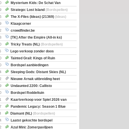
0
Mysterium Kids: De Schat Van
Boe
(Bordspellen)
9
Stratego: Lost Island
(Bordspellen)
6
The X-Files (Ideas) (21369)
(Ideas)
9
Klaagcorner
2
crowdfinder.be
8
[TK] After the Empire (All-in ks)
0
Tricky Treats (NL)
(Bordspellen)
6
Lego verkoop zonder doos
0
Tainted Grail: Kings of Ruin
ng: Wyrd Encounters
(Bordspellen)
0
Bordspel aanbiedingen
4
Sleeping Gods: Distant Skies (NL)
en)
2
Nieuwe Arnak uitbreiding heet
Shipments
9
Undaunted 2200: Callisto
en)
0
Bordspel Roddeltuin
1
Kaartverkoop voor Spiel 2026 van
7
Pandemic Legacy: Season 1 Blue
en)
4
Diamant (NL)
(Bordspellen)
4
Laatst gekochte bordspel
2
Azul Mini: Zomerpaviljoen