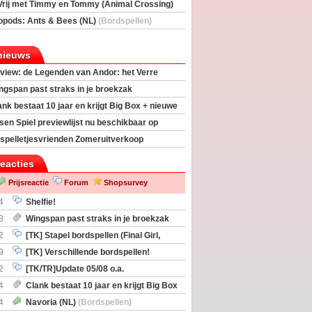
Vrij met Timmy en Tommy (Animal Crossing)
deas)
opods: Ants & Bees (NL)
(Bordspellen)
nieuws
view: de Legenden van Andor: het Verre
ngspan past straks in je broekzak
ank bestaat 10 jaar en krijgt Big Box + nieuwe
sen Spiel previewlijst nu beschikbaar op
egeek
spelletjesvrienden Zomeruitverkoop
an start
reacties
Prijsreactie
Forum
Shopsurvey
4
Shelfie!
3
Wingspan past straks in je broekzak
2
[TK] Stapel bordspellen (Final Girl,
taliation, Zombicide Invader)
9
[TK] Verschillende bordspellen!
2
[TK/TR]Update 05/08 o.a.
gingen, Imperium Horizons, 20 Strong
4
Clank bestaat 10 jaar en krijgt Big Box
itbreiding
4
Navoria (NL)
(Bordspellen)