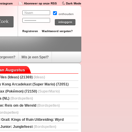
Instagram
Abonneer op onze RSS
Dark Mode
onthouden
Registreren
Wachtwoord vergeten?
oorgeven?
Mis je een Spel?
van Augustus
iles (Ideas) (21369)
(Ideas)
 Kong Arcadekast (Super Mario) (72051)
io)
ax (Pokémon) (72150)
(SuperMario)
a (NL)
(Bordspellen)
w: Reis om de Wereld
(Bordspellen)
ordspellen)
 Grail: Kings of Ruin Uitbreiding: Wyrd
rs
(Bordspellen)
 Junior: Junglefeest
(Bordspellen)