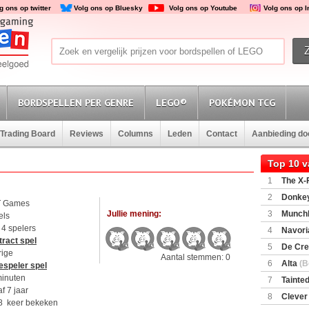
g ons op twitter
Volg ons op Bluesky
Volg ons op Youtube
Volg ons op 
BORDSPELLEN PER GENRE
LEGO®
POKÉMON TCG
Trading Board
Reviews
Columns
Leden
Contact
Aanbieding d
Top 10 
1
The X-F
2
Donkey
 Games
(SuperMar
Jullie mening:
3
Munchl
els
t 4 spelers
4
Navori
ract spel
5
De Cre
rige
Aantal stemmen: 0
6
Alta
(B
espeler spel
minuten
7
Tainted
f 7 jaar
Encounte
8
Clever
8 keer bekeken