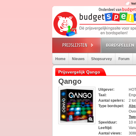
Vol
BORDSPELLEN
Home
Nieuws
Shopsurvey
Forum
Prijsvergelijk Qango
Qango
Uitgever:
HOT
Taal:
Eng
Aantal spelers:
2 to
Type bordspel:
Abst
Ove
Twe
Speelduur:
10 
Leeftijd:
Vana
Aantal views:
308