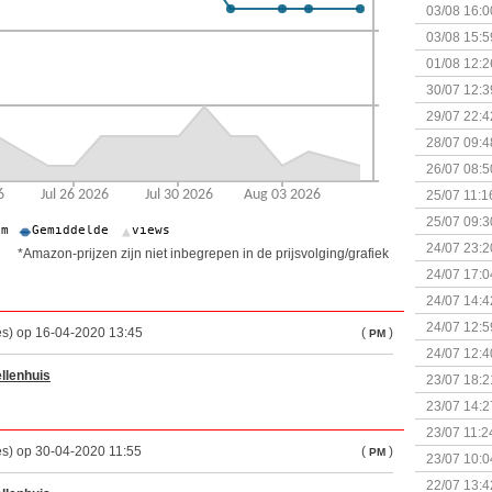
03/08 16:0
Kapitein 
03/08 15:5
01/08 12:2
30/07 12:3
29/07 22:4
28/07 09:4
26/07 08:5
25/07 11:1
25/07 09:3
Uitbreidi
24/07 23:2
*Amazon-prijzen zijn niet inbegrepen in de prijsvolging/grafiek
24/07 17:0
(Bordspell
24/07 14:4
Surprise 
24/07 12:5
es) op 16-04-2020 13:45
(
)
PM
(Bordspell
24/07 12:4
llenhuis
23/07 18:2
start
23/07 14:2
(Bordspell
23/07 11:2
es) op 30-04-2020 11:55
(
)
PM
23/07 10:0
22/07 13:4