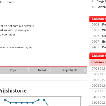
9
Dagje 
0001334021
(77059)
(I
10
Arthr
Laatste 
06/08
Re
er op het bord als eerste 3
Land
kant of 5 op een rij te
02/08
Wi
d voor meer
30/07
Cl
uitbreiding
25/07
Es
Boardgam
maar is zeer eenvoudig te
24/07
De
weekend v
Laatste 
Nieuws
07/08 20:3
Prijs
Totaal
Prijscheck
07/08 19:5
05/08 21:2
Nemesis Re
05/08 19:3
05/08 12:5
Prijsverla
04/08 12:4
+ nieuwe u
03/08 20:5