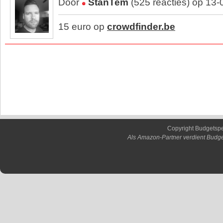
Door
StanTem
(525 reacties) op 13
15 euro op
crowdfinder.be
Copyright Budgetsp
Als Amazon-Partner verdient Budge