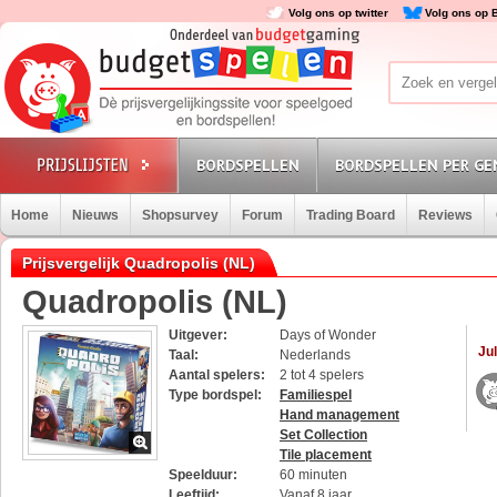
Volg ons op twitter
Volg ons op 
BORDSPELLEN
BORDSPELLEN PER GE
Home
Nieuws
Shopsurvey
Forum
Trading Board
Reviews
Prijsvergelijk Quadropolis (NL)
Quadropolis (NL)
Uitgever:
Days of Wonder
Jul
Taal:
Nederlands
Aantal spelers:
2 tot 4 spelers
Type bordspel:
Familiespel
Hand management
Set Collection
Tile placement
Speelduur:
60 minuten
Leeftijd:
Vanaf 8 jaar