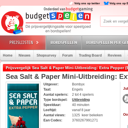
Volg ons op twitter
Volg ons op 
BORDSPELLEN
BORDSPELLEN PER GE
Home
Nieuws
Shopsurvey
Forum
Trading Board
Reviews
Prijsvergelijk Sea Salt & Paper Mini-Uitbreiding: Extra Pepper 
Sea Salt & Paper Mini-Uitbreiding: E
Uitgever:
Bombyx
Jul
Taal:
Engels
Aantal spelers:
2 tot 4 spelers
Type bordspel:
Uitbreiding
Speelduur:
40 minuten
Leeftijd:
vanaf 8 jaar
Oo
Aantal views:
1325 keer bekeken
Ean Codes:
3760267991271