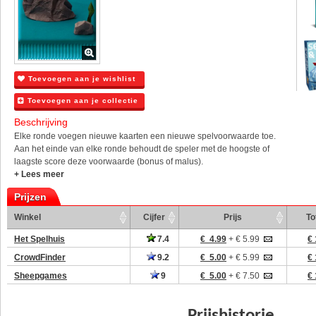
Toevoegen aan je wishlist
Toevoegen aan je collectie
Beschrijving
Elke ronde voegen nieuwe kaarten een nieuwe spelvoorwaarde toe.
Aan het einde van elke ronde behoudt de speler met de hoogste of
laagste score deze voorwaarde (bonus of malus).
+ Lees meer
Prijzen
Winkel
Cijfer
Prijs
To
Het Spelhuis
7.4
€ 4.99
+ € 5.99
€ 
CrowdFinder
9.2
€ 5.00
+ € 5.99
€ 
Sheepgames
9
€ 5.00
+ € 7.50
€ 