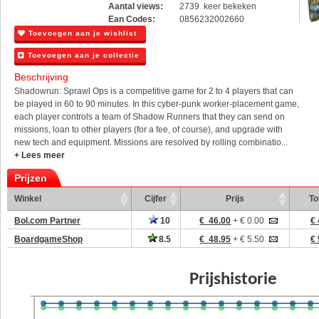
Aantal views:
2739 keer bekeken
Ean Codes:
0856232002660
Toevoegen aan je wishlist
Toevoegen aan je collectie
Beschrijving
Shadowrun: Sprawl Ops is a competitive game for 2 to 4 players that can
be played in 60 to 90 minutes. In this cyber-punk worker-placement game,
each player controls a team of Shadow Runners that they can send on
missions, loan to other players (for a fee, of course), and upgrade with
new tech and equipment. Missions are resolved by rolling combinatio...
+ Lees meer
Prijzen
Winkel
Cijfer
Prijs
To
Bol.com Partner
10
€ 46.00
+ € 0.00
€ 
BoardgameShop
8.5
€ 48.95
+ € 5.50
€ 