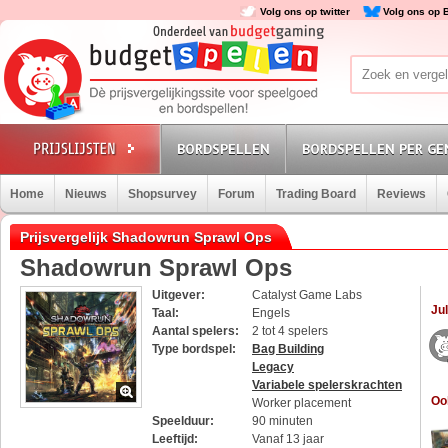
Volg ons op twitter
Volg ons op 
BORDSPELLEN
BORDSPELLEN PER GE
Home
Nieuws
Shopsurvey
Forum
Trading Board
Reviews
Prijsvergelijk Shadowrun Sprawl Ops
Shadowrun Sprawl Ops
Uitgever:
Catalyst Game Labs
Jul
Taal:
Engels
Aantal spelers:
2 tot 4 spelers
Type bordspel:
Bag Building
Legacy
Variabele spelerskrachten
Oo
Worker placement
Speelduur:
90 minuten
Leeftijd:
Vanaf 13 jaar