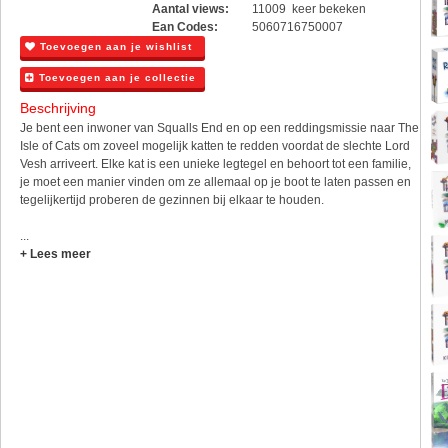
Aantal views:
11009 keer bekeken
Ean Codes:
5060716750007
Toevoegen aan je wishlist
Toevoegen aan je collectie
Beschrijving
Je bent een inwoner van Squalls End en op een reddingsmissie naar The
Isle of Cats om zoveel mogelijk katten te redden voordat de slechte Lord
Vesh arriveert. Elke kat is een unieke legtegel en behoort tot een familie,
je moet een manier vinden om ze allemaal op je boot te laten passen en
tegelijkertijd proberen de gezinnen bij elkaar te houden.
...
+ Lees meer