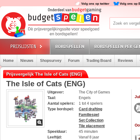
Volg ons op twitter
Volg ons op 
BORDSPELLEN
BORDSPELLEN PER GE
Home
Nieuws
Shopsurvey
Forum
Trading Board
Reviews
Prijsvergelijk The Isle of Cats (ENG)
The Isle of Cats (ENG)
Uitgever:
The City of Games
Jul
Taal:
Engels
Aantal spelers:
1 tot 4 spelers
Type bordspel:
Card drafting
Familiespel
Set Collection
Oo
Tile placement
Speelduur:
45 minuten
Leeftijd:
Vanaf 8 jaar