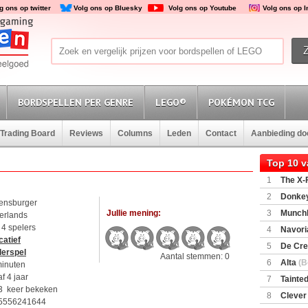
g ons op twitter
Volg ons op Bluesky
Volg ons op Youtube
Volg ons op 
BORDSPELLEN PER GENRE
LEGO®
POKÉMON TCG
Trading Board
Reviews
Columns
Leden
Contact
Aanbieding d
Top 10 
1
The X-F
2
Donkey
ensburger
(SuperMar
Jullie mening:
3
Munchl
erlands
t 4 spelers
4
Navori
atief
5
De Cre
derspel
Aantal stemmen: 0
6
Alta
(B
minuten
f 4 jaar
7
Tainted
3 keer bekeken
Encounte
8
Clever
5556241644