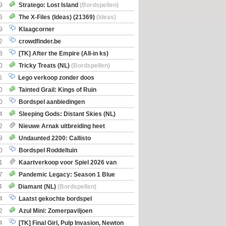
Boe
(Bordspellen)
9
Stratego: Lost Island
(Bordspellen)
6
The X-Files (Ideas) (21369)
(Ideas)
9
Klaagcorner
2
crowdfinder.be
8
[TK] After the Empire (All-in ks)
0
Tricky Treats (NL)
(Bordspellen)
6
Lego verkoop zonder doos
0
Tainted Grail: Kings of Ruin
ng: Wyrd Encounters
(Bordspellen)
0
Bordspel aanbiedingen
4
Sleeping Gods: Distant Skies (NL)
en)
2
Nieuwe Arnak uitbreiding heet
Shipments
9
Undaunted 2200: Callisto
en)
0
Bordspel Roddeltuin
1
Kaartverkoop voor Spiel 2026 van
7
Pandemic Legacy: Season 1 Blue
en)
4
Diamant (NL)
(Bordspellen)
4
Laatst gekochte bordspel
2
Azul Mini: Zomerpaviljoen
en)
4
[TK] Final Girl, Pulp Invasion, Newton