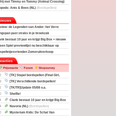
Vrij met Timmy en Tommy (Animal Crossing)
deas)
opods: Ants & Bees (NL)
(Bordspellen)
nieuws
view: de Legenden van Andor: het Verre
ngspan past straks in je broekzak
ank bestaat 10 jaar en krijgt Big Box + nieuwe
sen Spiel previewlijst nu beschikbaar op
egeek
spelletjesvrienden Zomeruitverkoop
an start
reacties
Prijsreactie
Forum
Shopsurvey
2
[TK] Stapel bordspellen (Final Girl,
taliation, Zombicide Invader)
9
[TK] Verschillende bordspellen!
2
[TK/TR]Update 05/08 o.a.
gingen, Imperium Horizons, 20 Strong
0
Shelfie!
4
Clank bestaat 10 jaar en krijgt Big Box
itbreiding
4
Navoria (NL)
(Bordspellen)
0
Mysterium Kids: De Schat Van