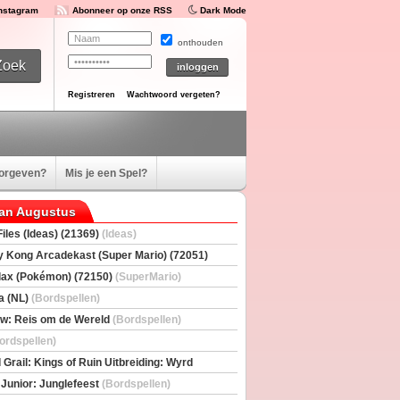
Instagram
Abonneer op onze RSS
Dark Mode
onthouden
Registreren
Wachtwoord vergeten?
oorgeven?
Mis je een Spel?
van Augustus
iles (Ideas) (21369)
(Ideas)
 Kong Arcadekast (Super Mario) (72051)
io)
ax (Pokémon) (72150)
(SuperMario)
a (NL)
(Bordspellen)
w: Reis om de Wereld
(Bordspellen)
ordspellen)
 Grail: Kings of Ruin Uitbreiding: Wyrd
rs
(Bordspellen)
 Junior: Junglefeest
(Bordspellen)