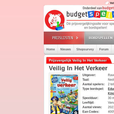
Vol
BORDSPELLEN
Home
Nieuws
Shopsurvey
Forum
Prijsvergelijk Veilig In Het Verkeer
Veilig In Het Verkeer
Uitgever:
Rav
Taal:
Ned
Aantal spelers:
2 to
Type bordspel:
Educ
Kin
Speelduur:
30 
Leeftijd:
Vana
Aantal views:
202
Ean Codes:
400