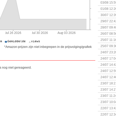
Kapitein 
03/08 15:5
01/08 12:2
30/07 12:3
29/07 22:4
28/07 09:4
26/07 08:5
25/07 11:1
25/07 09:3
*Amazon-prijzen zijn niet inbegrepen in de prijsvolging/grafiek
Uitbreidi
24/07 23:2
24/07 17:0
(Bordspell
24/07 14:4
is nog niet gereageerd.
Surprise 
24/07 12:5
(Bordspell
24/07 12:4
23/07 18:2
start
23/07 14:2
(Bordspell
23/07 11:2
23/07 10:0
22/07 13:4
(Bordspell
22/07 12:3