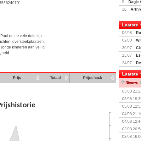
9
Dagje 
5556240791
(77059)
(I
10
Arthr
Laatste 
06/08
Re
 Paul en de vele duidelijk
Land
02/08
Wi
lichten, oversteekplaatsen,
jonge kinderen aan veilig
30/07
Cl
gheid.
uitbreiding
25/07
Es
Boardgam
24/07
De
weekend v
Laatste 
Prijs
Totaal
Prijscheck
Nieuws
05/08 21:2
Nemesis Re
05/08 19:3
05/08 12:5
Prijsverla
04/08 21:1
04/08 12:4
+ nieuwe u
03/08 20:5
03/08 16:0