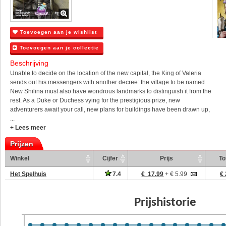
Toevoegen aan je wishlist
Toevoegen aan je collectie
Beschrijving
Unable to decide on the location of the new capital, the King of Valeria
sends out his messengers with another decree: the village to be named
New Shilina must also have wondrous landmarks to distinguish it from the
rest. As a Duke or Duchess vying for the prestigious prize, new
adventurers await your call, new plans for buildings have been drawn up,
...
+ Lees meer
Prijzen
Winkel
Cijfer
Prijs
To
Het Spelhuis
7.4
€ 17.99
+ € 5.99
€ 