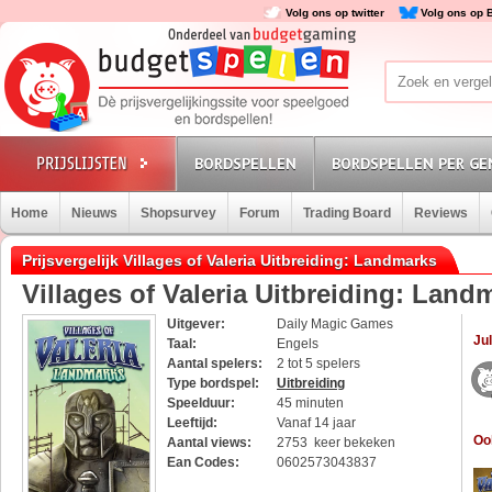
Volg ons op twitter
Volg ons op 
BORDSPELLEN
BORDSPELLEN PER GE
Home
Nieuws
Shopsurvey
Forum
Trading Board
Reviews
Prijsvergelijk Villages of Valeria Uitbreiding: Landmarks
Villages of Valeria Uitbreiding: Land
Uitgever:
Daily Magic Games
Jul
Taal:
Engels
Aantal spelers:
2 tot 5 spelers
Type bordspel:
Uitbreiding
Speelduur:
45 minuten
Leeftijd:
Vanaf 14 jaar
Oo
Aantal views:
2753 keer bekeken
Ean Codes:
0602573043837