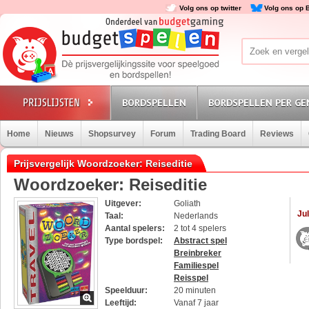
Volg ons op twitter
Volg ons op 
BORDSPELLEN
BORDSPELLEN PER GE
Home
Nieuws
Shopsurvey
Forum
Trading Board
Reviews
Prijsvergelijk Woordzoeker: Reiseditie
Woordzoeker: Reiseditie
Uitgever:
Goliath
Jul
Taal:
Nederlands
Aantal spelers:
2 tot 4 spelers
Type bordspel:
Abstract spel
Breinbreker
Familiespel
Reisspel
Speelduur:
20 minuten
Leeftijd:
Vanaf 7 jaar