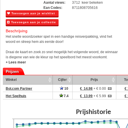
Aantal views:
3712 keer bekeken
Ean Codes:
8711808705616
Toevoegen aan je wishlist
Toevoegen aan je collectie
Beschrijving
Het snelle woordzoeker spel in een handige reisverpakking, vind het
woord en streep hem als eerste door!
Draai de kaart en zoek zo snel mogelijk het volgende woord, de winnaar
is diegene van wie de kleur op het speelbord het meest voorkomt.
+ Lees meer
Prijzen
Winkel
Cijfer
Prijs
To
Bol.com Partner
10
€ 14.98
+ € 0.00
€ 
Het Spelhuis
7.4
€ 13.99
+ € 5.99
€ 