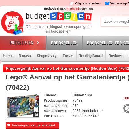
Volg ons op twitter
Volg ons op 
BORDSPELLEN
BORDSPELLEN PER GE
Home
Nieuws
Shopsurvey
Forum
Trading Board
Reviews
Prijsvergelijk Aanval op het Garnalententje (Hidden Side) (704
Lego® Aanval op het Garnalententje 
(70422)
Thema:
Hidden Side
Jul
Productnumer:
70422
Aantal stenen:
579
Aantal views:
2267 keer bekeken
Ean Codes:
5702016365443
Toevoegen aan je wishlist