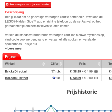
Toevoegen aan je collectie
Beschrijving
Ben jij klaar om de griezelige verborgen kant te betreden? Download de
LEGO® Hidden Side™ app en richt je telefoon op de set Aanval op het
garnalententje om hem tot leven te laten komen.
Verken de steeds veranderende verborgen kant, los nieuwe mysteries op,
vind coole voorwerpen, vang en verzamel alle spoken en versla de
spokenbaas... als je dur...
+ Lees meer
Prijzen
Winkel
Cijfer
Prijs
To
BricksDirect.nl
n.b.
€ 38.99
+ € 4.99
€ 
Bol.com Partner
10
€ 50.89
+ € 0.00
€ 