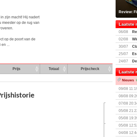
Review: F
in zijn macht! Hij nadert
zu meester op de rug van
Laatste 
eroveren.
06/08
Re
Land
ect op de poort van de
02/08
Wi
en ...
30/07
Cl
uitbreiding
25/07
Es
Boardgam
24/07
De
weekend v
Prijs
Totaal
Prijscheck
Laatste 
Nieuws
09/08 11:1
08/08 09:2
07/08 20:3
05/08 21:2
Nemesis Re
05/08 19:3
05/08 12:5
Prijsverla
04/08 12:4