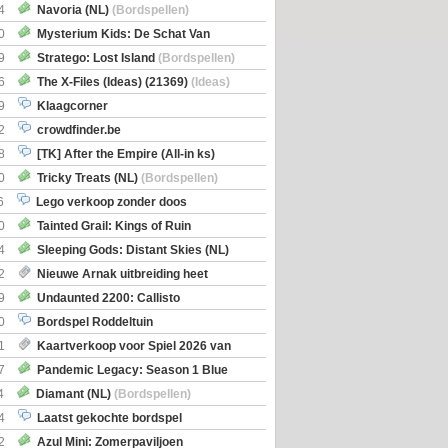
itbreiding
4
Navoria (NL)
(Bordspellen)
0
Mysterium Kids: De Schat Van
Boe
(Bordspellen)
9
Stratego: Lost Island
(Bordspellen)
6
The X-Files (Ideas) (21369)
(Ideas)
9
Klaagcorner
2
crowdfinder.be
8
[TK] After the Empire (All-in ks)
0
Tricky Treats (NL)
(Bordspellen)
6
Lego verkoop zonder doos
0
Tainted Grail: Kings of Ruin
ng: Wyrd Encounters
(Bordspellen)
4
Sleeping Gods: Distant Skies (NL)
en)
2
Nieuwe Arnak uitbreiding heet
Shipments
9
Undaunted 2200: Callisto
en)
0
Bordspel Roddeltuin
1
Kaartverkoop voor Spiel 2026 van
7
Pandemic Legacy: Season 1 Blue
en)
4
Diamant (NL)
(Bordspellen)
4
Laatst gekochte bordspel
2
Azul Mini: Zomerpaviljoen