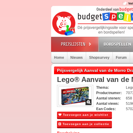
Vol
BORDSPELLEN
Home
Nieuws
Shopsurvey
Forum
Prijsvergelijk Aanval van de Morro Dr
Lego® Aanval van de M
Thema:
Leg
Productnumer:
707
Aantal stenen:
658
Aantal views:
519
Ean Codes:
570
Toevoegen aan je wishlist
Toevoegen aan je collectie