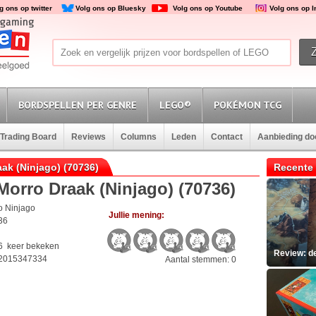
g ons op twitter
Volg ons op Bluesky
Volg ons op Youtube
Volg ons op 
BORDSPELLEN PER GENRE
LEGO®
POKÉMON TCG
Trading Board
Reviews
Columns
Leden
Contact
Aanbieding d
aak (Ninjago) (70736)
Recente 
orro Draak (Ninjago) (70736)
o Ninjago
Jullie mening:
36
6 keer bekeken
Review: d
2015347334
Aantal stemmen: 0