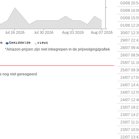
+ nieuwe u
03/08 20:5
03/08 16:0
Kapitein 
03/08 15:5
01/08 12:2
30/07 12:3
29/07 22:4
28/07 09:4
*Amazon-prijzen zijn niet inbegrepen in de prijsvolging/grafiek
26/07 08:5
25/07 11:1
25/07 09:3
is nog niet gereageerd.
Uitbreidi
24/07 17:0
(Bordspell
24/07 14:4
Surprise 
24/07 12:5
(Bordspell
24/07 12:4
23/07 18:2
start
23/07 14:2
(Bordspell
23/07 11:2
23/07 10:0
22/07 13:4