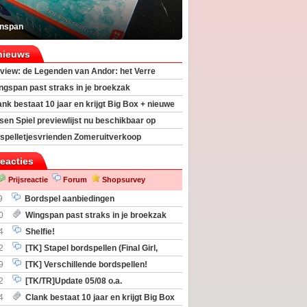
inspan
nieuws
view: de Legenden van Andor: het Verre
ngspan past straks in je broekzak
ank bestaat 10 jaar en krijgt Big Box + nieuwe
sen Spiel previewlijst nu beschikbaar op
egeek
spelletjesvrienden Zomeruitverkoop
an start
reacties
Prijsreactie
Forum
Shopsurvey
9
Bordspel aanbiedingen
0
Wingspan past straks in je broekzak
4
Shelfie!
2
[TK] Stapel bordspellen (Final Girl,
taliation, Zombicide Invader)
9
[TK] Verschillende bordspellen!
2
[TK/TR]Update 05/08 o.a.
gingen, Imperium Horizons, 20 Strong
4
Clank bestaat 10 jaar en krijgt Big Box