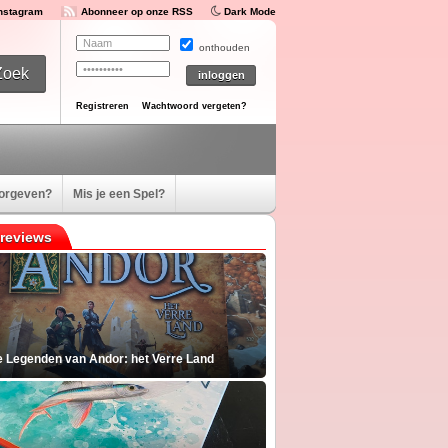
Instagram
Abonneer op onze RSS
Dark Mode
onthouden
Registreren
Wachtwoord vergeten?
oorgeven?
Mis je een Spel?
reviews
e Legenden van Andor: het Verre Land