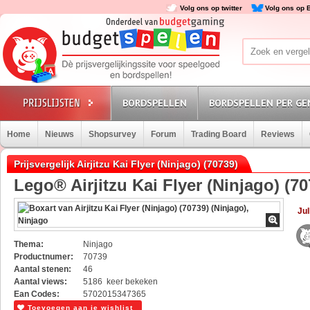
Volg ons op twitter
Volg ons op 
BORDSPELLEN
BORDSPELLEN PER GE
Home
Nieuws
Shopsurvey
Forum
Trading Board
Reviews
Prijsvergelijk Airjitzu Kai Flyer (Ninjago) (70739)
Lego® Airjitzu Kai Flyer (Ninjago) (70
Jul
Thema:
Ninjago
Productnumer:
70739
Aantal stenen:
46
Aantal views:
5186 keer bekeken
Ean Codes:
5702015347365
Toevoegen aan je wishlist