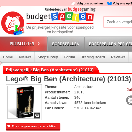
Volg ons op twitter
Volg ons op 
BORDSPELLEN
BORDSPELLEN PER GE
Home
Nieuws
Shopsurvey
Forum
Trading Board
Reviews
Prijsvergelijk Big Ben (Architecture) (21013)
Lego® Big Ben (Architecture) (21013)
Thema:
Architecture
Jul
Productnumer:
21013
Aantal stenen:
346
Aantal views:
4573 keer bekeken
Ean Codes:
5702014842342
Toevoegen aan je wishlist