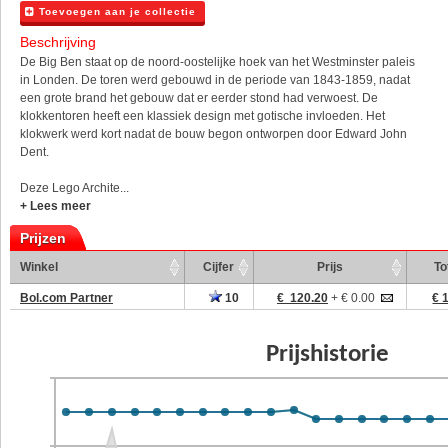
Toevoegen aan je collectie
Beschrijving
De Big Ben staat op de noord-oostelijke hoek van het Westminster paleis
in Londen. De toren werd gebouwd in de periode van 1843-1859, nadat
een grote brand het gebouw dat er eerder stond had verwoest. De
klokkentoren heeft een klassiek design met gotische invloeden. Het
klokwerk werd kort nadat de bouw begon ontworpen door Edward John
Dent.
Deze Lego Archite...
+ Lees meer
Prijzen
Winkel
Cijfer
Prijs
To
Bol.com Partner
10
€ 120.20
+ € 0.00
€ 