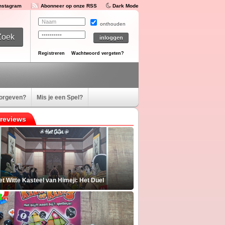
Instagram
Abonneer op onze RSS
Dark Mode
onthouden
Registreren
Wachtwoord vergeten?
oorgeven?
Mis je een Spel?
reviews
t Witte Kasteel van Himeji: Het Duel