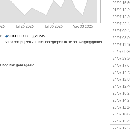
Kapitein 
03/08 15:5
01/08 12:2
30/07 12:3
29/07 22:4
28/07 09:4
26/07 08:5
*Amazon-prijzen zijn niet inbegrepen in de prijsvolging/grafiek
25/07 11:1
25/07 09:3
Uitbreidi
24/07 23:2
is nog niet gereageerd.
24/07 17:0
(Bordspell
24/07 14:4
Surprise 
24/07 12:5
(Bordspell
24/07 12:4
23/07 18:2
start
23/07 14:2
(Bordspell
23/07 11:2
23/07 10:0
22/07 13:4
(Bordspell
22/07 12:3