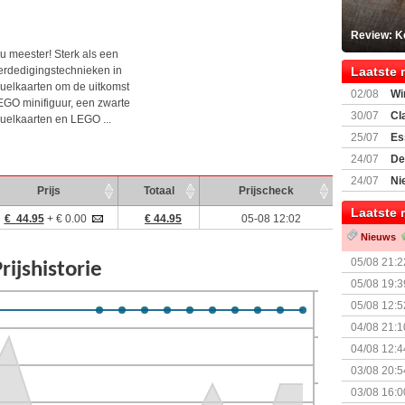
Review: K
zu meester! Sterk als een
verdedigingstechnieken in
Laatste 
duelkaarten om de uitkomst
02/08
Wi
EGO minifiguur, een zwarte
30/07
Cl
uelkaarten en LEGO ...
uitbreiding
25/07
Es
Boardgam
24/07
De
weekend v
24/07
Ni
Prijs
Totaal
Prijscheck
Shipment
Laatste 
€ 44.95
+ € 0.00
€ 44.95
05-08 12:02
Nieuws
05/08 21:2
Nemesis Re
05/08 19:3
05/08 12:5
Prijsverla
04/08 21:1
04/08 12:4
+ nieuwe u
03/08 20:5
03/08 16:0