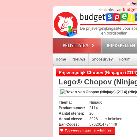
Vol
BORDSPELLEN
Home
Nieuws
Shopsurvey
Forum
Prijsvergelijk Chopov (Ninjago) (2114
Lego® Chopov (Ninjag
Thema:
Ninjago
Productnumer:
2114
Aantal stenen:
20
Aantal views:
3926 keer bekeken
Ean Codes:
5702014734449
Toevoegen aan je wishlist