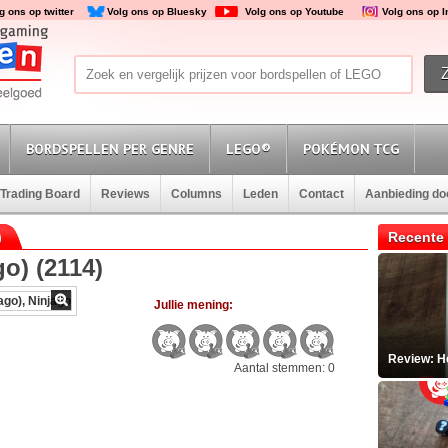
g ons op twitter
Volg ons op Bluesky
Volg ons op Youtube
Volg ons op 
BORDSPELLEN PER GENRE
LEGO®
POKÉMON TCG
Trading Board
Reviews
Columns
Leden
Contact
Aanbieding d
)
Recente 
o) (2114)
Jullie mening:
Review: He
Aantal stemmen: 0