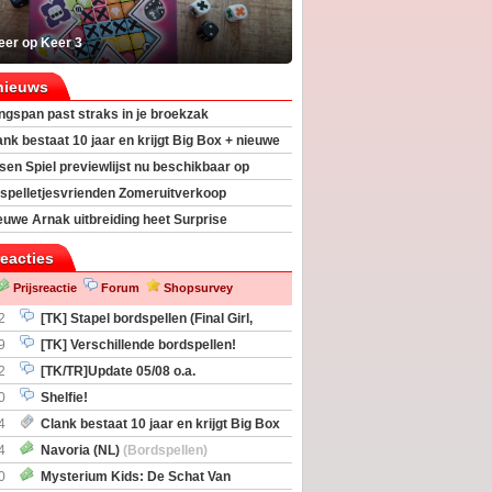
eer op Keer 3
nieuws
ngspan past straks in je broekzak
ank bestaat 10 jaar en krijgt Big Box + nieuwe
sen Spiel previewlijst nu beschikbaar op
egeek
spelletjesvrienden Zomeruitverkoop
an start
euwe Arnak uitbreiding heet Surprise
s
reacties
Prijsreactie
Forum
Shopsurvey
2
[TK] Stapel bordspellen (Final Girl,
taliation, Zombicide Invader)
9
[TK] Verschillende bordspellen!
2
[TK/TR]Update 05/08 o.a.
gingen, Imperium Horizons, 20 Strong
0
Shelfie!
4
Clank bestaat 10 jaar en krijgt Big Box
itbreiding
4
Navoria (NL)
(Bordspellen)
0
Mysterium Kids: De Schat Van