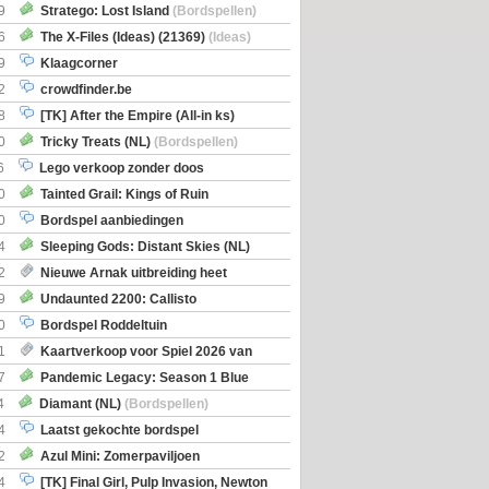
Boe
(Bordspellen)
9
Stratego: Lost Island
(Bordspellen)
6
The X-Files (Ideas) (21369)
(Ideas)
9
Klaagcorner
2
crowdfinder.be
8
[TK] After the Empire (All-in ks)
0
Tricky Treats (NL)
(Bordspellen)
6
Lego verkoop zonder doos
0
Tainted Grail: Kings of Ruin
ng: Wyrd Encounters
(Bordspellen)
0
Bordspel aanbiedingen
4
Sleeping Gods: Distant Skies (NL)
en)
2
Nieuwe Arnak uitbreiding heet
Shipments
9
Undaunted 2200: Callisto
en)
0
Bordspel Roddeltuin
1
Kaartverkoop voor Spiel 2026 van
7
Pandemic Legacy: Season 1 Blue
en)
4
Diamant (NL)
(Bordspellen)
4
Laatst gekochte bordspel
2
Azul Mini: Zomerpaviljoen
en)
4
[TK] Final Girl, Pulp Invasion, Newton