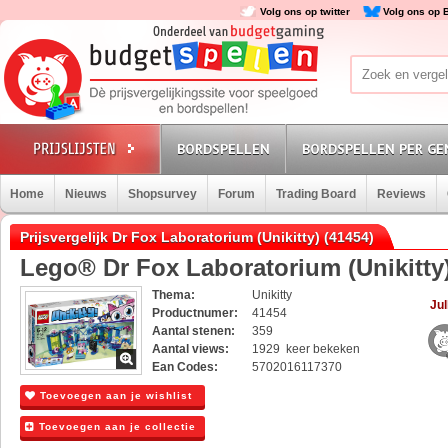
Volg ons op twitter
Volg ons op 
BORDSPELLEN
BORDSPELLEN PER GE
Home
Nieuws
Shopsurvey
Forum
Trading Board
Reviews
Prijsvergelijk Dr Fox Laboratorium (Unikitty) (41454)
Lego® Dr Fox Laboratorium (Unikitty)
Thema:
Unikitty
Jul
Productnumer:
41454
Aantal stenen:
359
Aantal views:
1929 keer bekeken
Ean Codes:
5702016117370
Toevoegen aan je wishlist
Toevoegen aan je collectie