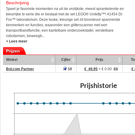
Beschrijving
Speel je favoriete momenten na uit de vrolijkste, meest sprankelende en
kleurrijke tv-serie die er bestaat met de set LEGO® Unikitty™! 41454 Dr.
Fox™ laboratorium. Deze leuke, kleurige set zit boordevol spannende
kenmerken en functies, waaronder een glitterscanner met een
transportbandfunctie, een kantelbare onderzoekstafel, verstelbare
robotarmen, beweegb...
+ Lees meer
Prijzen
Winkel
Cijfer
Prijs
To
Bol.com Partner
10
€ 49.95
+ € 0.00
€ 