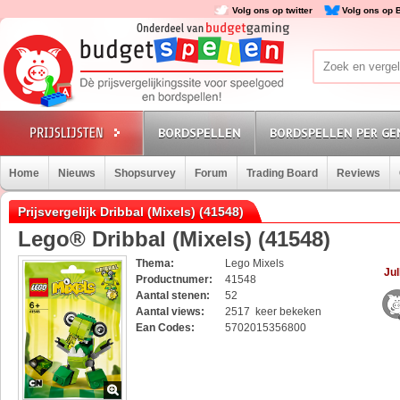
Volg ons op twitter
Volg ons op 
BORDSPELLEN
BORDSPELLEN PER GE
Home
Nieuws
Shopsurvey
Forum
Trading Board
Reviews
Prijsvergelijk Dribbal (Mixels) (41548)
Lego® Dribbal (Mixels) (41548)
Thema:
Lego Mixels
Jul
Productnumer:
41548
Aantal stenen:
52
Aantal views:
2517 keer bekeken
Ean Codes:
5702015356800