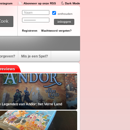
Instagram
Abonneer op onze RSS
Dark Mode
onthouden
Registreren
Wachtwoord vergeten?
oorgeven?
Mis je een Spel?
reviews
e Legenden van Andor: het Verre Land