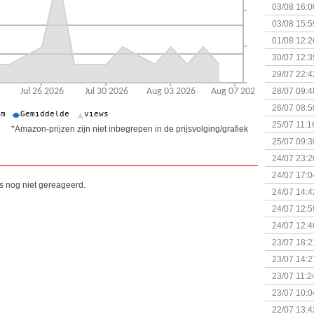
03/08 16:0
Kapitein 
03/08 15:5
01/08 12:2
30/07 12:3
29/07 22:4
28/07 09:4
26/07 08:5
25/07 11:1
*Amazon-prijzen zijn niet inbegrepen in de prijsvolging/grafiek
25/07 09:3
Uitbreidi
24/07 23:2
24/07 17:0
is nog niet gereageerd.
(Bordspell
24/07 14:4
Surprise 
24/07 12:5
(Bordspell
24/07 12:4
23/07 18:2
start
23/07 14:2
(Bordspell
23/07 11:2
23/07 10:0
22/07 13:4