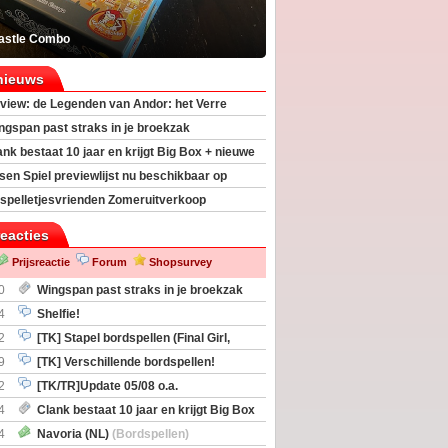
astle Combo
nieuws
view: de Legenden van Andor: het Verre
ngspan past straks in je broekzak
ank bestaat 10 jaar en krijgt Big Box + nieuwe
sen Spiel previewlijst nu beschikbaar op
egeek
spelletjesvrienden Zomeruitverkoop
an start
reacties
Prijsreactie
Forum
Shopsurvey
0
Wingspan past straks in je broekzak
4
Shelfie!
2
[TK] Stapel bordspellen (Final Girl,
taliation, Zombicide Invader)
9
[TK] Verschillende bordspellen!
2
[TK/TR]Update 05/08 o.a.
gingen, Imperium Horizons, 20 Strong
4
Clank bestaat 10 jaar en krijgt Big Box
itbreiding
4
Navoria (NL)
(Bordspellen)