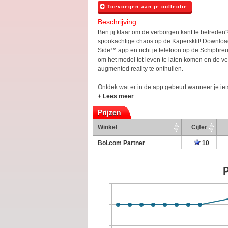
Toevoegen aan je collectie
Beschrijving
Ben jij klaar om de verborgen kant te betreden
spookachtige chaos op de Kapersklif! Downl
Side™ app en richt je telefoon op de Schipbre
om het model tot leven te laten komen en de ve
augmented reality te onthullen.
Ontdek wat er in de app gebeurt wanneer je iets
+ Lees meer
Prijzen
Winkel
Cijfer
Bol.com Partner
10