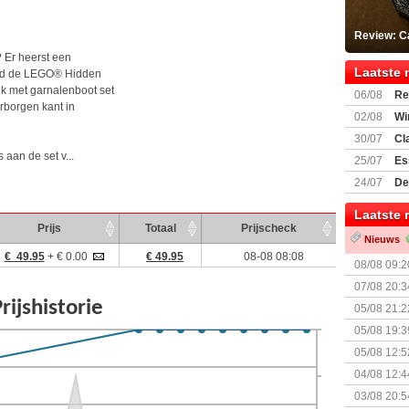
Review: C
? Er heerst een
Laatste 
oad de LEGO® Hidden
uk met garnalenboot set
06/08
Re
rborgen kant in
Land
02/08
Wi
30/07
Cl
uitbreiding
 aan de set v...
25/07
Es
Boardgam
24/07
De
weekend v
Laatste 
Prijs
Totaal
Prijscheck
Nieuws
€ 49.95
+ € 0.00
€ 49.95
08-08 08:08
08/08 09:2
07/08 20:3
05/08 21:2
Nemesis Re
05/08 19:3
05/08 12:5
Prijsverla
04/08 12:4
+ nieuwe u
03/08 20:5