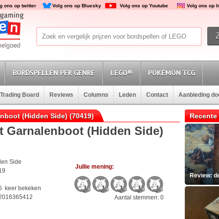
g ons op twitter
Volg ons op Bluesky
Volg ons op Youtube
Volg ons op 
BORDSPELLEN PER GENRE
LEGO®
POKÉMON TCG
Trading Board
Reviews
Columns
Leden
Contact
Aanbieding d
enboot (Hidden Side) (70419)
Recente 
 Garnalenboot (Hidden Side)
den Side
Jullie mening:
19
Review: d
6 keer bekeken
2016365412
Aantal stemmen: 0