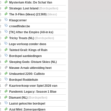
0
Mysterium Kids: De Schat Van
Boe
(Bordspellen)
9
Stratego: Lost Island
(Bordspellen)
6
The X-Files (Ideas) (21369)
(Ideas)
9
Klaagcorner
2
crowdfinder.be
8
[TK] After the Empire (All-in ks)
0
Tricky Treats (NL)
(Bordspellen)
6
Lego verkoop zonder doos
0
Tainted Grail: Kings of Ruin
ng: Wyrd Encounters
(Bordspellen)
0
Bordspel aanbiedingen
4
Sleeping Gods: Distant Skies (NL)
en)
2
Nieuwe Arnak uitbreiding heet
Shipments
9
Undaunted 2200: Callisto
en)
0
Bordspel Roddeltuin
1
Kaartverkoop voor Spiel 2026 van
7
Pandemic Legacy: Season 1 Blue
en)
4
Diamant (NL)
(Bordspellen)
4
Laatst gekochte bordspel
2
Azul Mini: Zomerpaviljoen