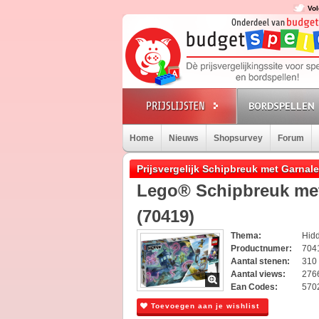
Vol
BORDSPELLEN
Home
Nieuws
Shopsurvey
Forum
Prijsvergelijk Schipbreuk met Garnal
Lego® Schipbreuk met
(70419)
Thema:
Hid
Productnumer:
704
Aantal stenen:
310
Aantal views:
276
Ean Codes:
570
Toevoegen aan je wishlist