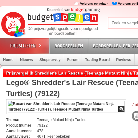
Volg ons op twitter
Volg ons op 
BORDSPELLEN
BORDSPELLEN PER GE
Home
Nieuws
Shopsurvey
Forum
Trading Board
Reviews
Prijsvergelijk Shredder's Lair Rescue (Teenage Mutant Ninja Tu
Lego® Shredder's Lair Rescue (Teena
Turtles) (79122)
Jul
Thema:
Teenage Mutant Ninja Turtles
Productnumer:
79122
Aantal stenen:
478
Aantal views:
4671 keer bekeken