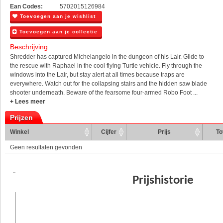
Ean Codes:
5702015126984
Toevoegen aan je wishlist
Toevoegen aan je collectie
Beschrijving
Shredder has captured Michelangelo in the dungeon of his Lair. Glide to
the rescue with Raphael in the cool flying Turtle vehicle. Fly through the
windows into the Lair, but stay alert at all times because traps are
everywhere. Watch out for the collapsing stairs and the hidden saw blade
shooter underneath. Beware of the fearsome four-armed Robo Foot ...
+ Lees meer
Prijzen
Winkel
Cijfer
Prijs
To
Geen resultaten gevonden