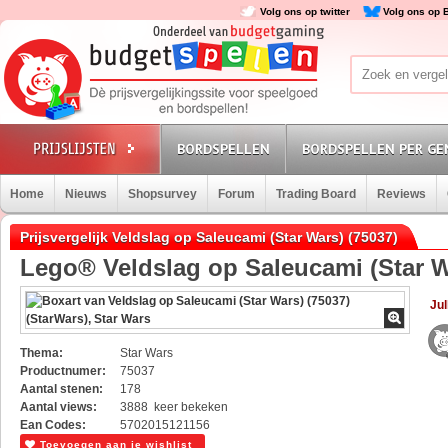
Volg ons op twitter
Volg ons op 
BORDSPELLEN
BORDSPELLEN PER GE
Home
Nieuws
Shopsurvey
Forum
Trading Board
Reviews
Prijsvergelijk Veldslag op Saleucami (Star Wars) (75037)
Lego® Veldslag op Saleucami (Star W
Jul
Thema:
Star Wars
Productnumer:
75037
Aantal stenen:
178
Aantal views:
3888 keer bekeken
Ean Codes:
5702015121156
Toevoegen aan je wishlist