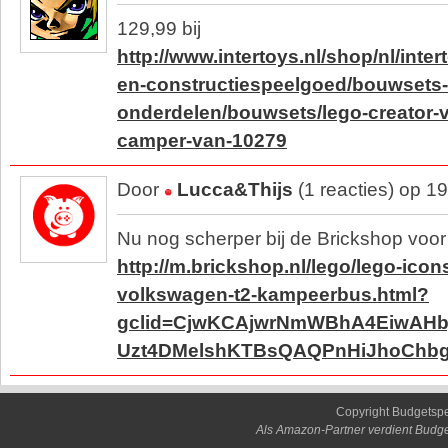
129,99 bij
http://www.intertoys.nl/shop/nl/int
en-constructiespeelgoed/bouwsets-
onderdelen/bouwsets/lego-creator-
camper-van-10279
Door
Lucca&Thijs
(1 reacties) op 1
Nu nog scherper bij de Brickshop voor
http://m.brickshop.nl/lego/lego-icon
volkswagen-t2-kampeerbus.html?
gclid=CjwKCAjwrNmWBhA4EiwAHb
Uzt4DMelshKTBsQAQPnHiJhoChb
Copyright Budgetsp
Als Amazon-Partner verdient Budge