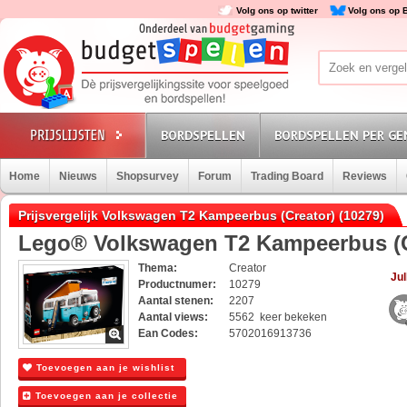
Volg ons op twitter
Volg ons op 
BORDSPELLEN
BORDSPELLEN PER GE
Home
Nieuws
Shopsurvey
Forum
Trading Board
Reviews
Prijsvergelijk Volkswagen T2 Kampeerbus (Creator) (10279)
Lego® Volkswagen T2 Kampeerbus (Cr
Thema:
Creator
Jul
Productnumer:
10279
Aantal stenen:
2207
Aantal views:
5562 keer bekeken
Ean Codes:
5702016913736
Toevoegen aan je wishlist
Toevoegen aan je collectie