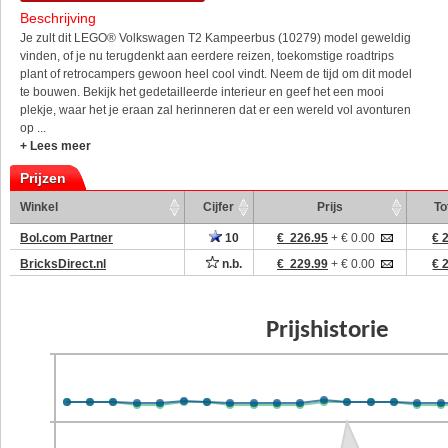
Beschrijving
Je zult dit LEGO® Volkswagen T2 Kampeerbus (10279) model geweldig
vinden, of je nu terugdenkt aan eerdere reizen, toekomstige roadtrips
plant of retrocampers gewoon heel cool vindt. Neem de tijd om dit model
te bouwen. Bekijk het gedetailleerde interieur en geef het een mooi
plekje, waar het je eraan zal herinneren dat er een wereld vol avonturen
op ...
+ Lees meer
Prijzen
Winkel
Cijfer
Prijs
To
Bol.com Partner
10
€ 226.95
+ € 0.00
€ 
BricksDirect.nl
n.b.
€ 229.99
+ € 0.00
€ 