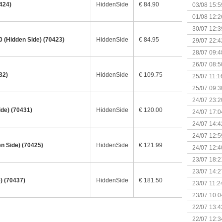
Kapitein 
424)
HiddenSide
€ 84.90
03/08 15:5
01/08 12:2
30/07 12:3
 (Hidden Side) (70423)
HiddenSide
€ 84.95
29/07 22:4
28/07 09:4
26/07 08:5
32)
HiddenSide
€ 109.75
25/07 11:1
25/07 09:3
Uitbreidi
24/07 23:2
ide) (70431)
HiddenSide
€ 120.00
24/07 17:0
(Bordspell
24/07 14:4
Surprise 
24/07 12:5
(Bordspell
n Side) (70425)
HiddenSide
€ 121.99
24/07 12:4
23/07 18:2
start
23/07 14:2
) (70437)
HiddenSide
€ 181.50
(Bordspell
23/07 11:2
23/07 10:0
22/07 13:4
(Bordspell
22/07 12:3