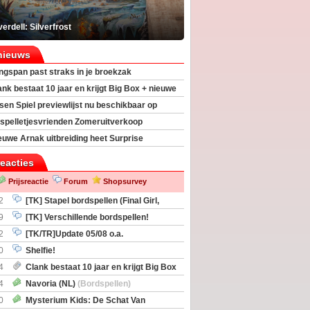
erdell: Silverfrost
nieuws
ngspan past straks in je broekzak
ank bestaat 10 jaar en krijgt Big Box + nieuwe
sen Spiel previewlijst nu beschikbaar op
egeek
spelletjesvrienden Zomeruitverkoop
an start
euwe Arnak uitbreiding heet Surprise
s
reacties
Prijsreactie
Forum
Shopsurvey
2
[TK] Stapel bordspellen (Final Girl,
taliation, Zombicide Invader)
9
[TK] Verschillende bordspellen!
2
[TK/TR]Update 05/08 o.a.
gingen, Imperium Horizons, 20 Strong
0
Shelfie!
4
Clank bestaat 10 jaar en krijgt Big Box
itbreiding
4
Navoria (NL)
(Bordspellen)
0
Mysterium Kids: De Schat Van