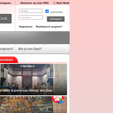
Instagram
Abonneer op onze RSS
Dark Mode
onthouden
Registreren
Wachtwoord vergeten?
oorgeven?
Mis je een Spel?
reviews
t Witte Kasteel van Himeji: Het Duel