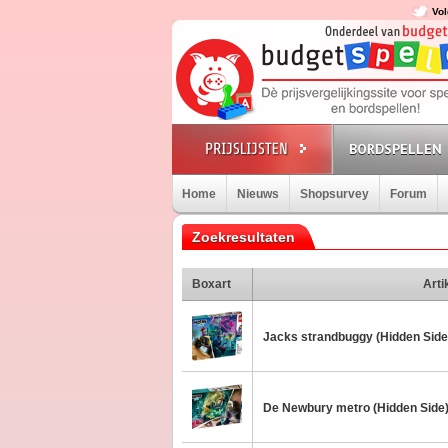
Vol
BORDSPELLEN
Home
Nieuws
Shopsurvey
Forum
Zoekresultaten
Boxart
Arti
Jacks strandbuggy (Hidden Side
De Newbury metro (Hidden Side)