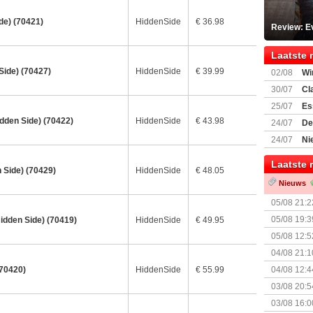
de) (70421)
HiddenSide
€ 36.98
Review: Ev
Laatste 
Side) (70427)
HiddenSide
€ 39.99
02/08
Wi
30/07
Cl
uitbreiding
25/07
Es
Boardgam
idden Side) (70422)
HiddenSide
€ 43.98
24/07
De
weekend v
24/07
Ni
Shipment
Laatste 
n Side) (70429)
HiddenSide
€ 48.05
Nieuws
05/08 21:2
Nemesis Re
05/08 19:3
idden Side) (70419)
HiddenSide
€ 49.95
05/08 12:5
Prijsverla
04/08 21:1
(70420)
HiddenSide
€ 55.99
04/08 12:4
+ nieuwe u
03/08 20:5
03/08 16:0