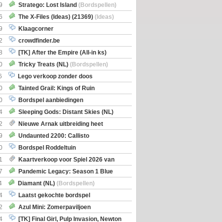
Boe
(Bordspellen)
9
Stratego: Lost Island
(Bordspellen)
6
The X-Files (Ideas) (21369)
(Ideas)
9
Klaagcorner
2
crowdfinder.be
8
[TK] After the Empire (All-in ks)
0
Tricky Treats (NL)
(Bordspellen)
6
Lego verkoop zonder doos
0
Tainted Grail: Kings of Ruin
ng: Wyrd Encounters
(Bordspellen)
0
Bordspel aanbiedingen
4
Sleeping Gods: Distant Skies (NL)
en)
2
Nieuwe Arnak uitbreiding heet
Shipments
9
Undaunted 2200: Callisto
en)
0
Bordspel Roddeltuin
1
Kaartverkoop voor Spiel 2026 van
7
Pandemic Legacy: Season 1 Blue
en)
4
Diamant (NL)
(Bordspellen)
4
Laatst gekochte bordspel
2
Azul Mini: Zomerpaviljoen
en)
4
[TK] Final Girl, Pulp Invasion, Newton