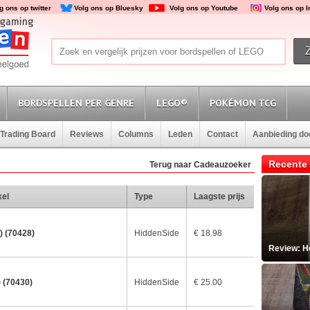
g ons op twitter
Volg ons op Bluesky
Volg ons op Youtube
Volg ons op 
BORDSPELLEN PER GENRE
LEGO®
POKÉMON TCG
Trading Board
Reviews
Columns
Leden
Contact
Aanbieding d
Recente 
Terug naar Cadeauzoeker
kel
Type
Laagste prijs
) (70428)
HiddenSide
€ 18.98
Review: He
 (70430)
HiddenSide
€ 25.00