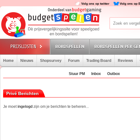
Volg ons op twitter
Volg ons op 
BORDSPELLEN
BORDSPELLEN PER GE
Home
Nieuws
Shopsurvey
Forum
Trading Board
Reviews
Stuur PM
Inbox
Outbox
Privé Berichten
Je moet
ingelogd
zijn om je berichten te beheren...