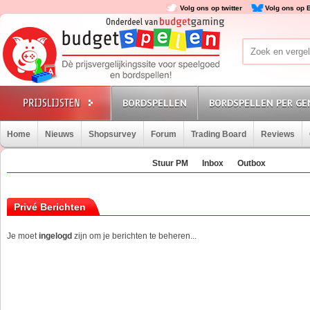
Volg ons op twitter
Volg ons op 
BORDSPELLEN
BORDSPELLEN PER GE
Home
Nieuws
Shopsurvey
Forum
Trading Board
Reviews
Stuur PM
Inbox
Outbox
Privé Berichten
Je moet
ingelogd
zijn om je berichten te beheren...